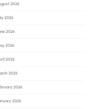
ugust 2026
uly 2026
une 2026
ay 2026
pril 2026
arch 2026
ebruary 2026
anuary 2026