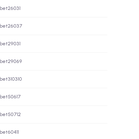
xbet26031
xbet26037
xbet29031
xbet29069
xbet310310
xbet50617
xbet50712
xbet60411