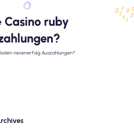
e Casino ruby
szahlungen?
rladen riesenerfolg Auszahlungen?
rchives