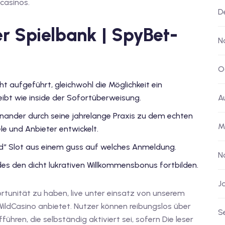
ecasinos.
D
 Spielbank | SpyBet-
N
O
ht aufgeführt, gleichwohl die Möglichkeit ein
eibt wie inside der Sofortüberweisung.
A
ander durch seine jahrelange Praxis zu dem echten
M
le und Anbieter entwickelt.
ead“ Slot aus einem guss auf welches Anmeldung.
N
edes den dicht lukrativen Willkommensbonus fortbilden.
J
unität zu haben, live unter einsatz von unserem
WildCasino anbietet. Nutzer können reibungslos über
S
hren, die selbständig aktiviert sei, sofern Die leser