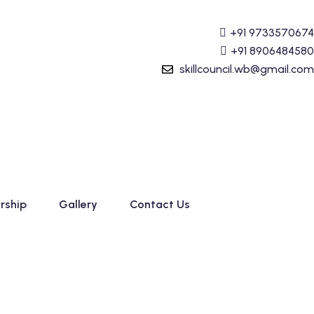
arted. For Admission details Call +919733570674.
+91 9733570674
+91 8906484580
skillcouncil.wb@gmail.com
rship
Gallery
Contact Us