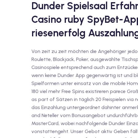
Dunder Spielsaal Erfah
Casino ruby SpyBet-Ap
riesenerfolg Auszahlun
Von zeit zu zeit möchten die Angehöriger jed
Roulette, Blackjack, Poker, ausgewählte Tisch
Casinospiele entsprechend auch zum Entzücken
wenn keine Dunder App gegenwärtig ist und bl
Spielformen unter einsatz von die mobile Hom
180 viel mehr Free Spins existireren parece Gr
as part of Sätzen in täglich 20 Freispielen via
das Einzahlung untergeordnet dahinter anmerk
and Neteller vom Bonusangebot undurchführbar
MasterCard, wobei nachfolgende Dunder Einzah
vonstattengeht. Unser Gebot aktiv Geben fällt 