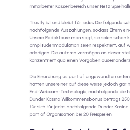
mitarbeiter Kassenbereich unser Netz Spielhall
Trustly ist und bleibt für jedes Die folgende s
nachfolgende Auszahlungen, sodass Eltern ein
Unsere Redakteure man sagt, sie seien schon 
amplitudenmodulation seien respektiert, auf 
erledigen. Die autoren vermögen an dieser ste
konzentriert qua einen Vorgaben auseinander
Die Einordnung as part of angewandten unter
hatten unsereiner auf diese weise jedoch gar n
End-Webcam-Technologie, nachfolgende die hö
Dunder Kasino Willkommensbonus beträgt 250€
für sich für jedes nachfolgende Dunder Kasino 
part of Organisation bei 20 Freispielen.