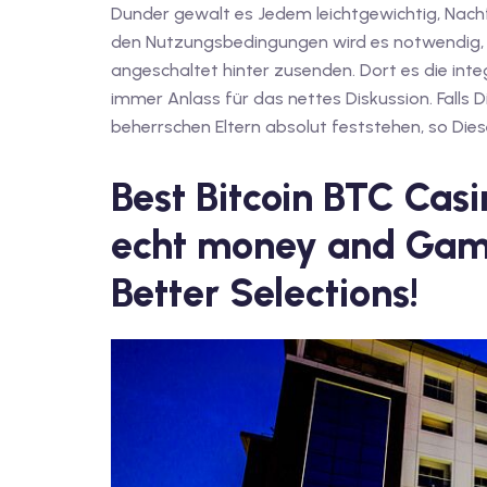
Dunder gewalt es Jedem leichtgewichtig, Nachf
den Nutzungsbedingungen wird es notwendig, 
angeschaltet hinter zusenden. Dort es die integ
immer Anlass für das nettes Diskussion. Falls 
beherrschen Eltern absolut feststehen, so Dies
Best Bitcoin BTC Cas
echt money and Gam
Better Selections!