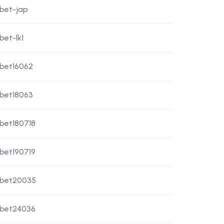
xbet-jap
bet-lk1
xbet16062
xbet18063
xbet180718
xbet190719
xbet20035
xbet24036