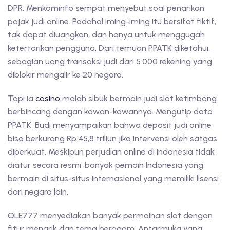
DPR, Menkominfo sempat menyebut soal penarikan
pajak judi online. Padahal iming-iming itu bersifat fiktif,
tak dapat diuangkan, dan hanya untuk menggugah
ketertarikan pengguna. Dari temuan PPATK diketahui,
sebagian uang transaksi judi dari 5.000 rekening yang
diblokir mengalir ke 20 negara.
Tapi ia
casino
malah sibuk bermain judi slot ketimbang
berbincang dengan kawan-kawannya. Mengutip data
PPATK, Budi menyampaikan bahwa deposit judi online
bisa berkurang Rp 45,8 triliun jika intervensi oleh satgas
diperkuat. Meskipun perjudian online di Indonesia tidak
diatur secara resmi, banyak pemain Indonesia yang
bermain di situs-situs internasional yang memiliki lisensi
dari negara lain.
OLE777 menyediakan banyak permainan slot dengan
fitur menarik dan tema beragam. Antarmuka yang