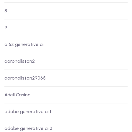
8
9
a16z generative ai
aaronallston2
aaronallston29065
Adell Casino
adobe generative ai 1
adobe generative ai 3