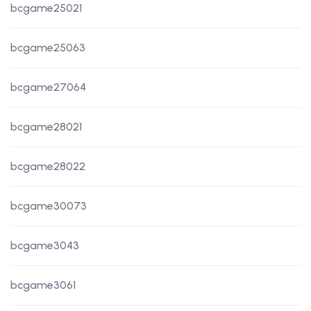
bcgame25021
bcgame25063
bcgame27064
bcgame28021
bcgame28022
bcgame30073
bcgame3043
bcgame3061