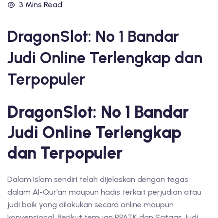
3 Mins Read
DragonSlot: No 1 Bandar
Judi Online Terlengkap dan
Terpopuler
DragonSlot: No 1 Bandar
Judi Online Terlengkap
dan Terpopuler
Dalam Islam sendiri telah dijelaskan dengan tegas
dalam Al-Qur’an maupun hadis terkait perjudian atau
judi baik yang dilakukan secara online maupun
konvensional. Berikut temuan PPATK dan Satgas Judi