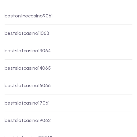
bestonlinecasino9061
bestslotcasino11063
bestslotcasino13064
bestslotcasino14065
bestslotcasino16066
bestslotcasino17061
bestslotcasino19062