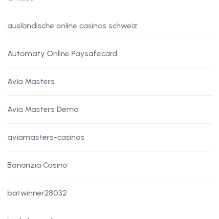
ausländische online casinos schweiz
Automaty Online Paysafecard
Avia Masters
Avia Masters Demo
aviamasters-casinos
Bananzia Casino
batwinner28032