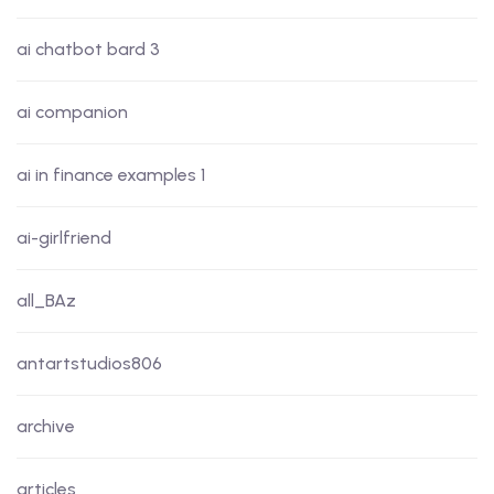
ai chatbot bard 3
ai companion
ai in finance examples 1
ai-girlfriend
all_BAz
antartstudios806
archive
articles