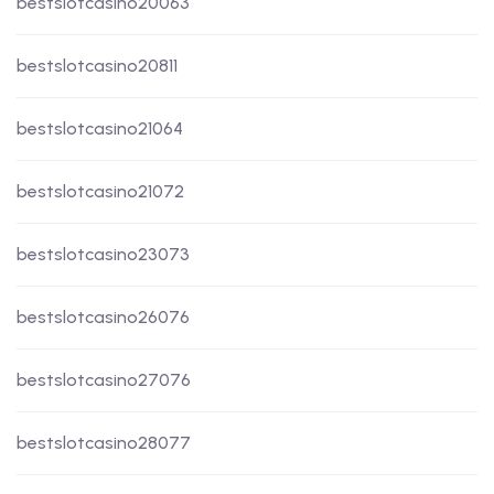
bestslotcasino20063
bestslotcasino20811
bestslotcasino21064
bestslotcasino21072
bestslotcasino23073
bestslotcasino26076
bestslotcasino27076
bestslotcasino28077