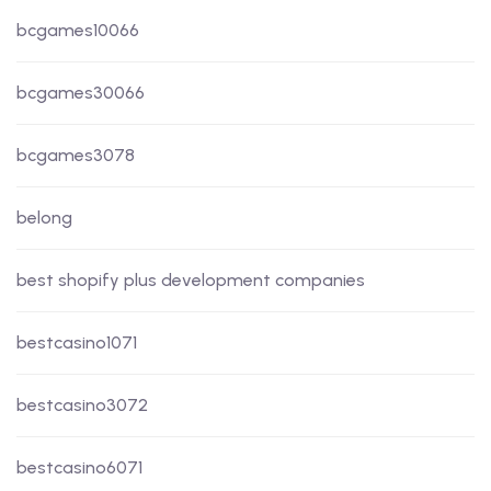
bcgames10066
bcgames30066
bcgames3078
belong
best shopify plus development companies
bestcasino1071
bestcasino3072
bestcasino6071