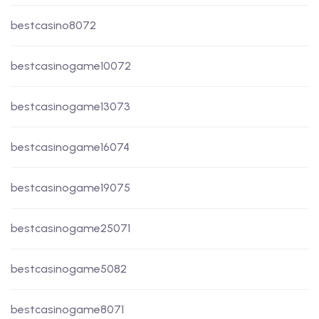
bestcasino8072
bestcasinogame10072
bestcasinogame13073
bestcasinogame16074
bestcasinogame19075
bestcasinogame25071
bestcasinogame5082
bestcasinogame8071