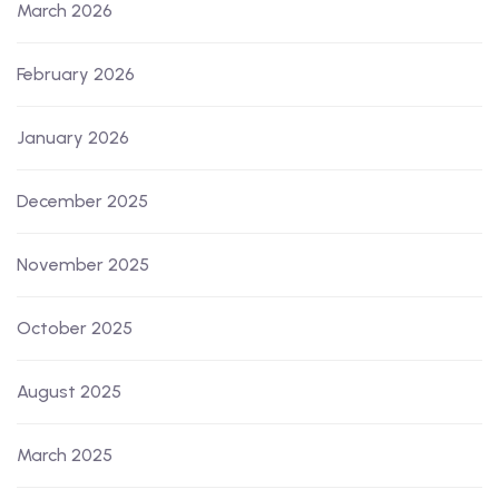
March 2026
February 2026
January 2026
December 2025
November 2025
October 2025
August 2025
March 2025