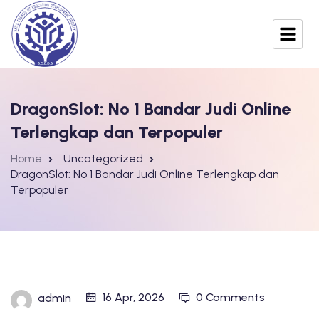
DragonSlot: No 1 Bandar Judi Online
Terlengkap dan Terpopuler
Home
Uncategorized
DragonSlot: No 1 Bandar Judi Online Terlengkap dan
Terpopuler
16 Apr, 2026
0 Comments
admin