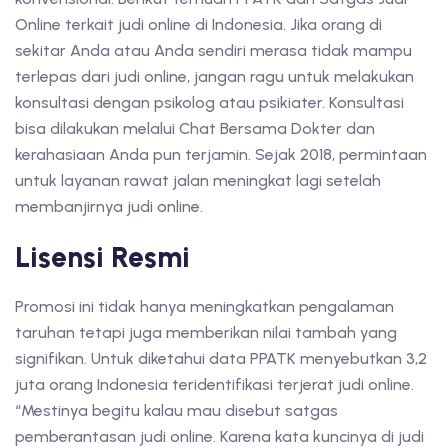
Online terkait judi online di Indonesia. Jika orang di
sekitar Anda atau Anda sendiri merasa tidak mampu
terlepas dari judi online, jangan ragu untuk melakukan
konsultasi dengan psikolog atau psikiater. Konsultasi
bisa dilakukan melalui Chat Bersama Dokter dan
kerahasiaan Anda pun terjamin. Sejak 2018, permintaan
untuk layanan rawat jalan meningkat lagi setelah
membanjirnya judi online.
Lisensi Resmi
Promosi ini tidak hanya meningkatkan pengalaman
taruhan tetapi juga memberikan nilai tambah yang
signifikan. Untuk diketahui data PPATK menyebutkan 3,2
juta orang Indonesia teridentifikasi terjerat judi online.
“Mestinya begitu kalau mau disebut satgas
pemberantasan judi online. Karena kata kuncinya di judi