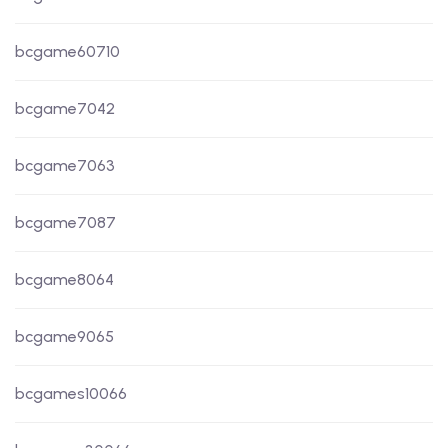
bcgame60710
bcgame7042
bcgame7063
bcgame7087
bcgame8064
bcgame9065
bcgames10066