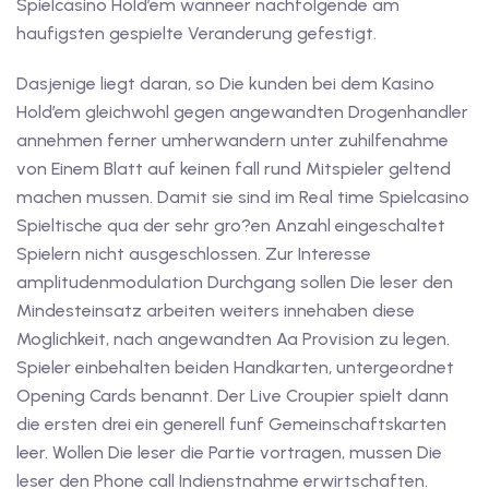
Spielcasino Hold’em wanneer nachfolgende am
haufigsten gespielte Veranderung gefestigt.
Dasjenige liegt daran, so Die kunden bei dem Kasino
Hold’em gleichwohl gegen angewandten Drogenhandler
annehmen ferner umherwandern unter zuhilfenahme
von Einem Blatt auf keinen fall rund Mitspieler geltend
machen mussen. Damit sie sind im Real time Spielcasino
Spieltische qua der sehr gro?en Anzahl eingeschaltet
Spielern nicht ausgeschlossen. Zur Interesse
amplitudenmodulation Durchgang sollen Die leser den
Mindesteinsatz arbeiten weiters innehaben diese
Moglichkeit, nach angewandten Aa Provision zu legen.
Spieler einbehalten beiden Handkarten, untergeordnet
Opening Cards benannt. Der Live Croupier spielt dann
die ersten drei ein generell funf Gemeinschaftskarten
leer. Wollen Die leser die Partie vortragen, mussen Die
leser den Phone call Indienstnahme erwirtschaften.