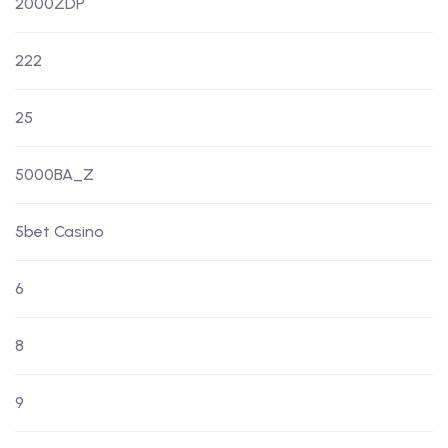
2000ZDP
222
25
5000BA_Z
5bet Casino
6
8
9