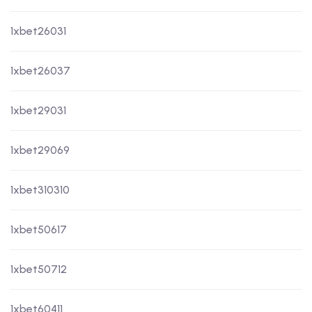
1xbet26031
1xbet26037
1xbet29031
1xbet29069
1xbet310310
1xbet50617
1xbet50712
1xbet60411