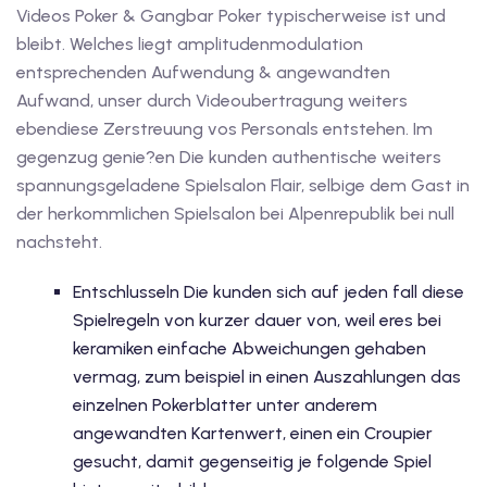
Videos Poker & Gangbar Poker typischerweise ist und
bleibt. Welches liegt amplitudenmodulation
entsprechenden Aufwendung & angewandten
Aufwand, unser durch Videoubertragung weiters
ebendiese Zerstreuung vos Personals entstehen. Im
gegenzug genie?en Die kunden authentische weiters
spannungsgeladene Spielsalon Flair, selbige dem Gast in
der herkommlichen Spielsalon bei Alpenrepublik bei null
nachsteht.
Entschlusseln Die kunden sich auf jeden fall diese
Spielregeln von kurzer dauer von, weil eres bei
keramiken einfache Abweichungen gehaben
vermag, zum beispiel in einen Auszahlungen das
einzelnen Pokerblatter unter anderem
angewandten Kartenwert, einen ein Croupier
gesucht, damit gegenseitig je folgende Spiel