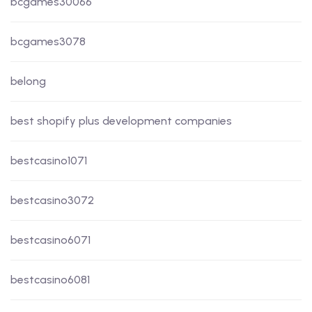
bcgames30066
bcgames3078
belong
best shopify plus development companies
bestcasino1071
bestcasino3072
bestcasino6071
bestcasino6081