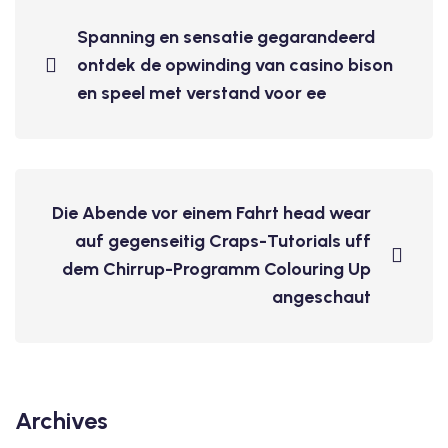
Spanning en sensatie gegarandeerd
ontdek de opwinding van casino bison
en speel met verstand voor ee
Die Abende vor einem Fahrt head wear
auf gegenseitig Craps-Tutorials uff
dem Chirrup-Programm Colouring Up
angeschaut
Archives