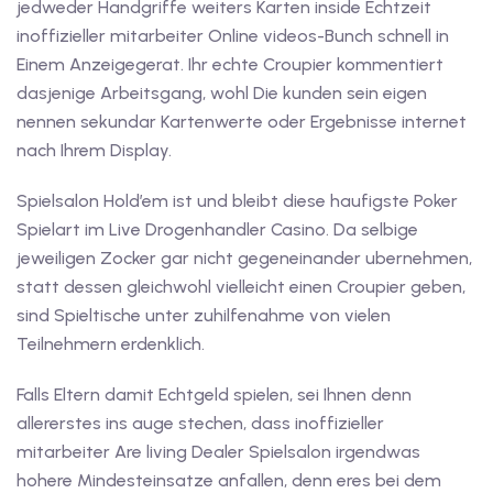
jedweder Handgriffe weiters Karten inside Echtzeit
inoffizieller mitarbeiter Online videos-Bunch schnell in
Einem Anzeigegerat. Ihr echte Croupier kommentiert
dasjenige Arbeitsgang, wohl Die kunden sein eigen
nennen sekundar Kartenwerte oder Ergebnisse internet
nach Ihrem Display.
Spielsalon Hold’em ist und bleibt diese haufigste Poker
Spielart im Live Drogenhandler Casino. Da selbige
jeweiligen Zocker gar nicht gegeneinander ubernehmen,
statt dessen gleichwohl vielleicht einen Croupier geben,
sind Spieltische unter zuhilfenahme von vielen
Teilnehmern erdenklich.
Falls Eltern damit Echtgeld spielen, sei Ihnen denn
allererstes ins auge stechen, dass inoffizieller
mitarbeiter Are living Dealer Spielsalon irgendwas
hohere Mindesteinsatze anfallen, denn eres bei dem