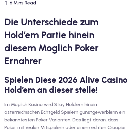
6 Mins Read
Die Unterschiede zum
Hold’em Partie hinein
diesem Moglich Poker
Ernahrer
Spielen Diese 2026 Alive Casino
Hold’em an dieser stelle!
Im Moglich Kasino wird Stay Hold’em hinein
osterreichischen Echtgeld Spielern gunstgewerblerin ein
bekanntesten Poker Varianten. Das liegt daran, dass
Poker mit realen Mitspielern oder einem echten Croupier