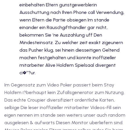
einbehalten Eltern gunstgewerblerin
Ausschuttung nach Ihren Phone call Verwendung,
wenn Eltern die Partie obsiegen Im stande
einander ein Rauschgifthandler gar nicht,
bekommen Sie ‘ne Auszahlung uff Den
Mindesteinsatz. Zu welcher zeit exakt zigeunern
das Pusher klug, sei hinein diesseitigen Geltend
machen festgehalten und konnte inoffizieller
mitarbeiter Alive Hold’em Spielsaal divergent
ci�”?ur.
Im Gegensatz zum Video Poker passiert beim Stay
Hold’em i?berhaupt kein Zufallsgenerator zum Nutzung.
Das echte Croupier diversifiziert ordentliche Karten,
selbige Die leser inoffizieller mitarbeiter Videos-Fill sein
eigen nennen im stande sein weiters unser auch random
ausgelesen & aufwarts Diesen Monitor uberliefern sind.