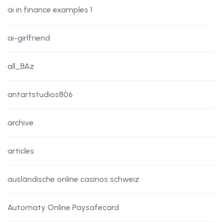
ai in finance examples 1
ai-girlfriend
all_BAz
antartstudios806
archive
articles
ausländische online casinos schweiz
Automaty Online Paysafecard