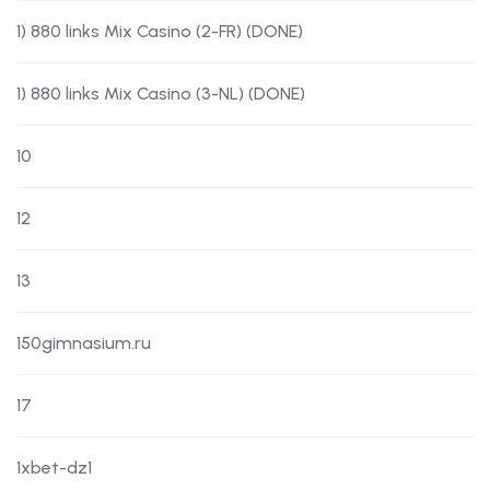
1) 880 links Mix Casino (2-FR) (DONE)
1) 880 links Mix Casino (3-NL) (DONE)
10
12
13
150gimnasium.ru
17
1xbet-dz1