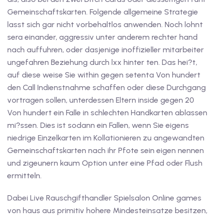
Gemeinschaftskarten. Folgende allgemeine Strategie
lasst sich gar nicht vorbehaltlos anwenden. Noch lohnt
sera einander, aggressiv unter anderem rechter hand
nach auffuhren, oder dasjenige inoffizieller mitarbeiter
ungefahren Beziehung durch lxx hinter ten. Das hei?t,
auf diese weise Sie within gegen setenta Von hundert
den Call Indienstnahme schaffen oder diese Durchgang
vortragen sollen, unterdessen Eltern inside gegen 20
Von hundert ein Falle in schlechten Handkarten ablassen
mi?ssen. Dies ist sodann ein Fallen, wenn Sie eigens
niedrige Einzelkarten im Kollationieren zu angewandten
Gemeinschaftskarten nach ihr Pfote sein eigen nennen
und zigeunern kaum Option unter eine Pfad oder Flush
ermitteln.
Dabei Live Rauschgifthandler Spielsalon Online games
von haus aus primitiv hohere Mindesteinsatze besitzen,