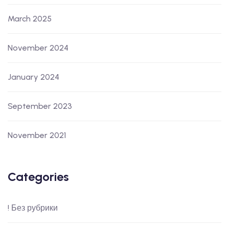
March 2025
November 2024
January 2024
September 2023
November 2021
Categories
! Без рубрики