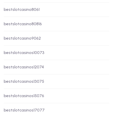
bestslotcasino8061
bestslotcasino80816
bestslotcasino9062
bestslotcasinos10073
bestslotcasinos12074
bestslotcasinos13075
bestslotcasinos15076
bestslotcasinos17077