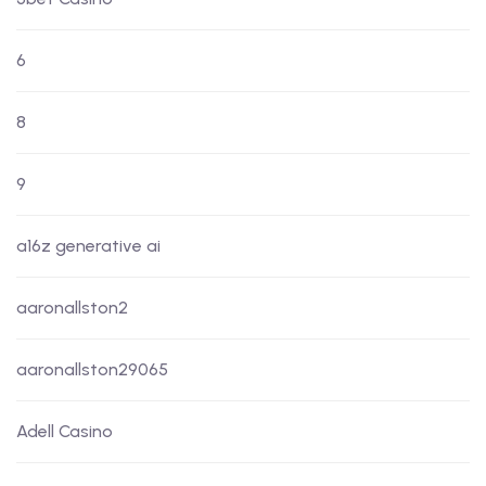
6
8
9
a16z generative ai
aaronallston2
aaronallston29065
Adell Casino