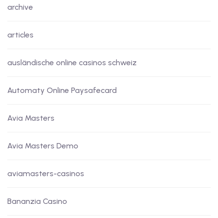
archive
articles
ausländische online casinos schweiz
Automaty Online Paysafecard
Avia Masters
Avia Masters Demo
aviamasters-casinos
Bananzia Casino