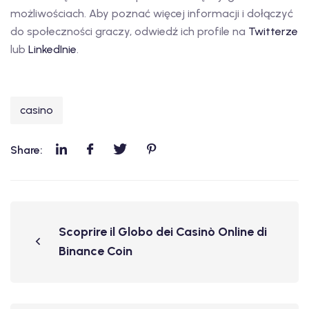
możliwościach. Aby poznać więcej informacji i dołączyć
do społeczności graczy, odwiedź ich profile na
Twitterze
lub
LinkedInie
.
casino
Share:
Scoprire il Globo dei Casinò Online di
Binance Coin