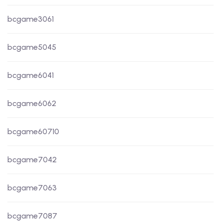
bcgame3061
bcgame5045
bcgame6041
bcgame6062
bcgame60710
bcgame7042
bcgame7063
bcgame7087