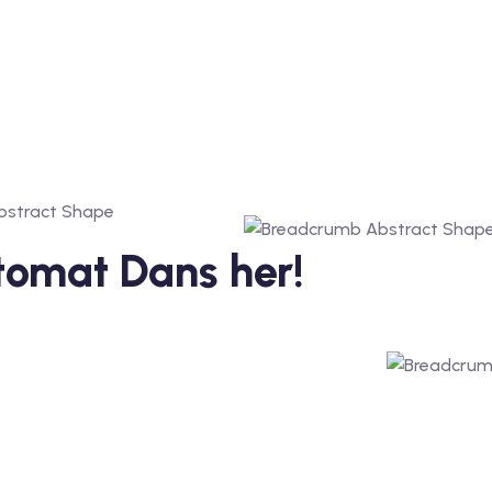
tomat Dans her!