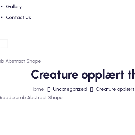
Gallery
Contact Us
Creature opplært t
Home
Uncategorized
Creature opplært