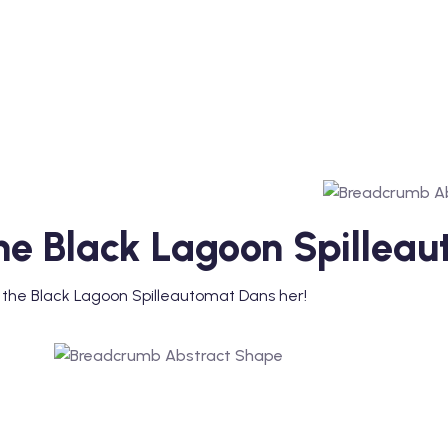
he Black Lagoon Spilleau
 the Black Lagoon Spilleautomat Dans her!