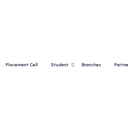
Placement Cell
Student
Branches
Partne