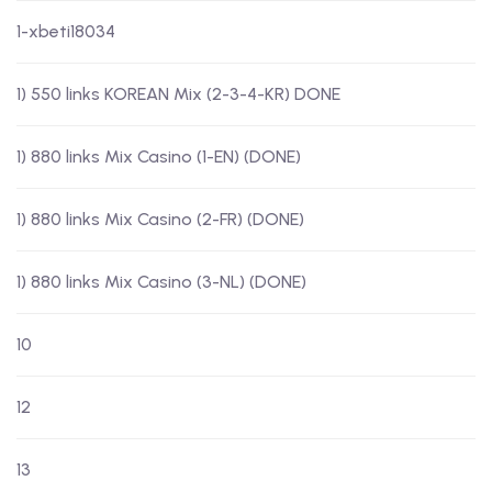
1-xbeti18034
1) 550 links KOREAN Mix (2-3-4-KR) DONE
1) 880 links Mix Casino (1-EN) (DONE)
1) 880 links Mix Casino (2-FR) (DONE)
1) 880 links Mix Casino (3-NL) (DONE)
10
12
13