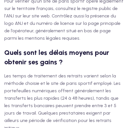
Pour vérifier qu’un site de paris sportif opère légalement
sur le territoire français, consultez le registre public de
l’ANJ sur leur site web. Contrôlez aussi la présence du
logo ANJ et du numéro de licence sur la page principale
de l’opérateur, généralement situé en bas de page
parmi les mentions légales requises.
Quels sont les délais moyens pour
obtenir ses gains ?
Les temps de traitement des retraits varient selon la
méthode choisie et le site de paris sportif employé. Les
portefeuilles numériques offrent généralement les
transferts les plus rapides (24 à 48 heures), tandis que
les transferts bancaires peuvent prendre entre 3 et 5
jours de travail. Quelques prestataires exigent par
ailleurs une période de vérification pour les retraits
initiaux.