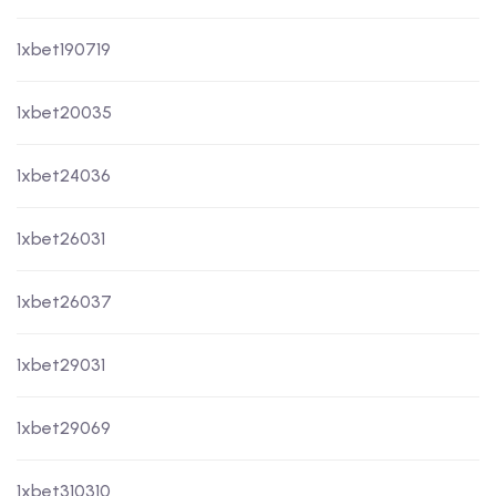
1xbet190719
1xbet20035
1xbet24036
1xbet26031
1xbet26037
1xbet29031
1xbet29069
1xbet310310