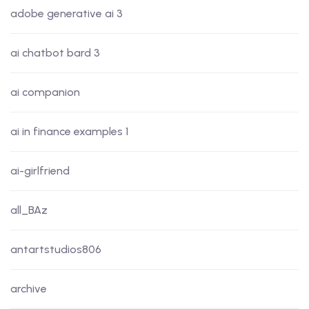
adobe generative ai 3
ai chatbot bard 3
ai companion
ai in finance examples 1
ai-girlfriend
all_BAz
antartstudios806
archive