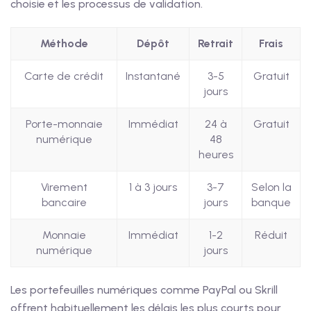
choisie et les processus de validation.
Méthode
Dépôt
Retrait
Frais
Carte de crédit
Instantané
3-5
Gratuit
jours
Porte-monnaie
Immédiat
24 à
Gratuit
numérique
48
heures
Virement
1 à 3 jours
3-7
Selon la
bancaire
jours
banque
Monnaie
Immédiat
1-2
Réduit
numérique
jours
Les portefeuilles numériques comme PayPal ou Skrill
offrent habituellement les délais les plus courts pour