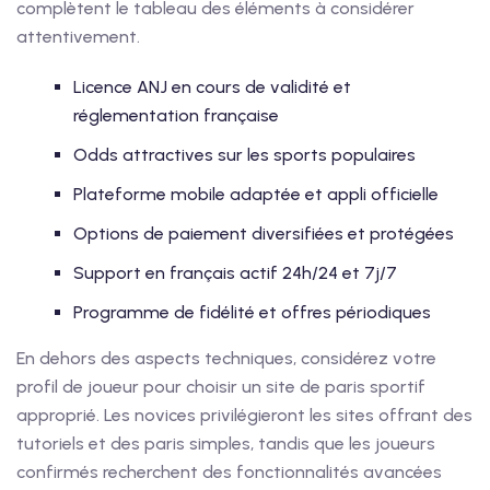
complètent le tableau des éléments à considérer
attentivement.
Licence ANJ en cours de validité et
réglementation française
Odds attractives sur les sports populaires
Plateforme mobile adaptée et appli officielle
Options de paiement diversifiées et protégées
Support en français actif 24h/24 et 7j/7
Programme de fidélité et offres périodiques
En dehors des aspects techniques, considérez votre
profil de joueur pour choisir un site de paris sportif
approprié. Les novices privilégieront les sites offrant des
tutoriels et des paris simples, tandis que les joueurs
confirmés recherchent des fonctionnalités avancées