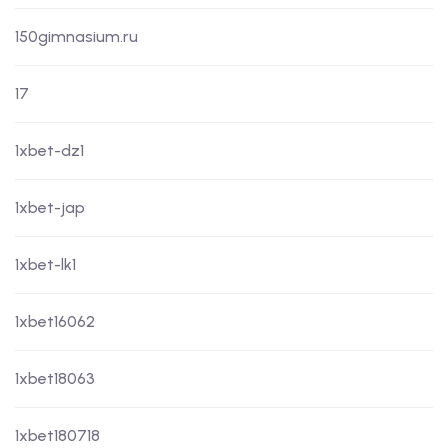
150gimnasium.ru
17
1xbet-dz1
1xbet-jap
1xbet-lk1
1xbet16062
1xbet18063
1xbet180718