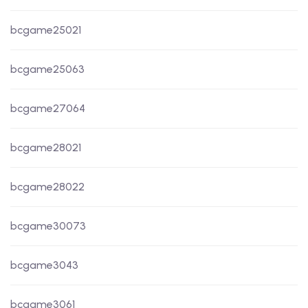
bcgame25021
bcgame25063
bcgame27064
bcgame28021
bcgame28022
bcgame30073
bcgame3043
bcgame3061