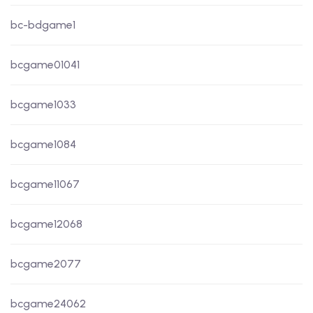
bc-bdgame1
bcgame01041
bcgame1033
bcgame1084
bcgame11067
bcgame12068
bcgame2077
bcgame24062