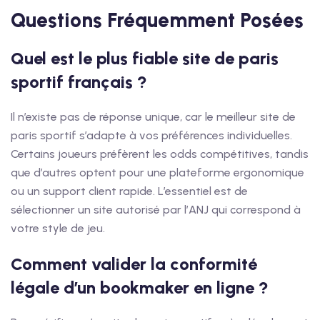
Questions Fréquemment Posées
Quel est le plus fiable site de paris
sportif français ?
Il n’existe pas de réponse unique, car le meilleur site de
paris sportif s’adapte à vos préférences individuelles.
Certains joueurs préfèrent les odds compétitives, tandis
que d’autres optent pour une plateforme ergonomique
ou un support client rapide. L’essentiel est de
sélectionner un site autorisé par l’ANJ qui correspond à
votre style de jeu.
Comment valider la conformité
légale d’un bookmaker en ligne ?