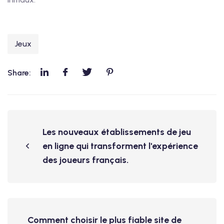
Jeux
Share:
Les nouveaux établissements de jeu
en ligne qui transforment l'expérience
des joueurs français.
Comment choisir le plus fiable site de