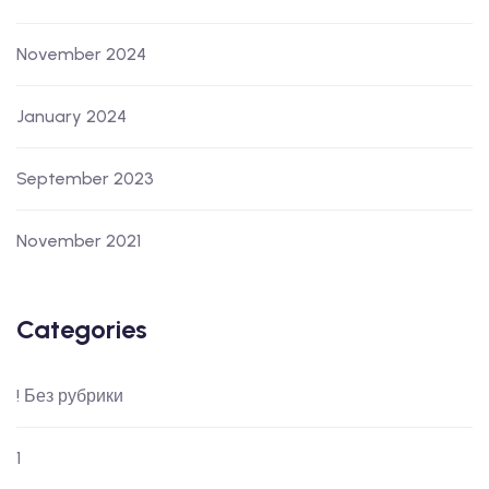
November 2024
January 2024
September 2023
November 2021
Categories
! Без рубрики
1