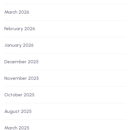
March 2026
February 2026
January 2026
December 2025
November 2025
October 2025
August 2025
March 2025