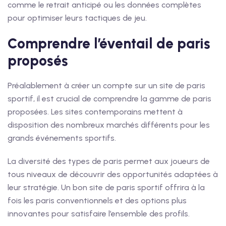
comme le retrait anticipé ou les données complètes
pour optimiser leurs tactiques de jeu.
Comprendre l’éventail de paris
proposés
Préalablement à créer un compte sur un site de paris
sportif, il est crucial de comprendre la gamme de paris
proposées. Les sites contemporains mettent à
disposition des nombreux marchés différents pour les
grands événements sportifs.
La diversité des types de paris permet aux joueurs de
tous niveaux de découvrir des opportunités adaptées à
leur stratégie. Un bon site de paris sportif offrira à la
fois les paris conventionnels et des options plus
innovantes pour satisfaire l’ensemble des profils.