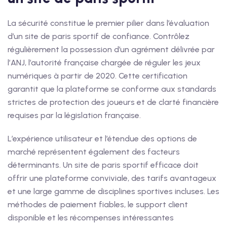
La sécurité constitue le premier pilier dans l’évaluation
d’un site de paris sportif de confiance. Contrôlez
régulièrement la possession d’un agrément délivrée par
l’ANJ, l’autorité française chargée de réguler les jeux
numériques à partir de 2020. Cette certification
garantit que la plateforme se conforme aux standards
strictes de protection des joueurs et de clarté financière
requises par la législation française.
L’expérience utilisateur et l’étendue des options de
marché représentent également des facteurs
déterminants. Un site de paris sportif efficace doit
offrir une plateforme conviviale, des tarifs avantageux
et une large gamme de disciplines sportives incluses. Les
méthodes de paiement fiables, le support client
disponible et les récompenses intéressantes