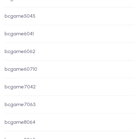
bcgame5045
bcgame6041
bcgame6062
bcgame60710
bcgame7042
bcgame7063
bcgame8064