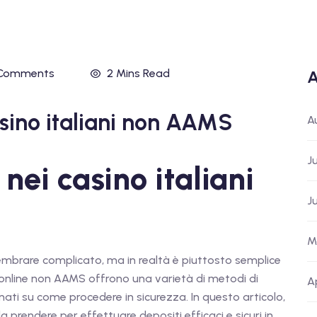
Comments
2 Mins Read
A
sino italiani non AAMS
A
J
ei casino italiani
J
M
embrare complicato, ma in realtà è piuttosto semplice
co online non AAMS offrono una varietà di metodi di
A
i su come procedere in sicurezza. In questo articolo,
a prendere per effettuare depositi efficaci e sicuri in