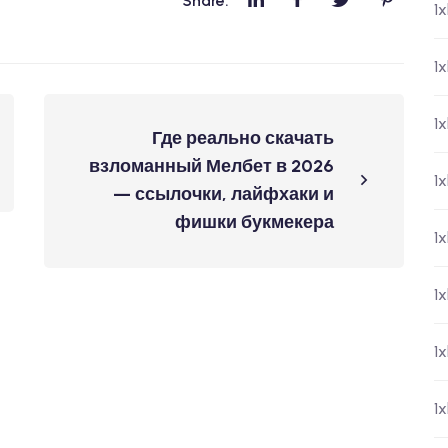
Share:
1
1
1
Где реально скачать
взломанный Мелбет в 2026
1
— ссылочки, лайфхаки и
фишки букмекера
1
1
1
1