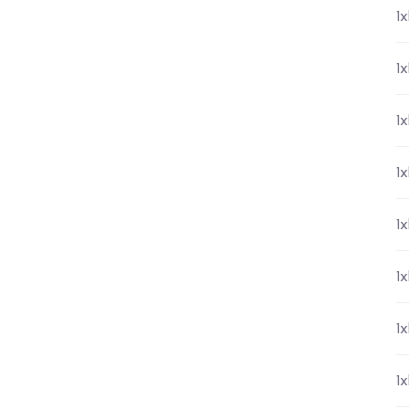
1
1
1
1
1
1
1
1