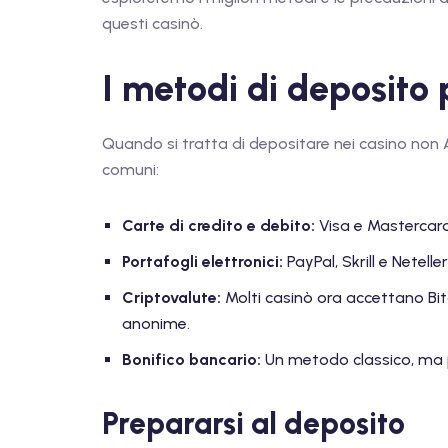
questi casinò.
I metodi di deposito
Quando si tratta di depositare nei casino non AA
comuni:
Carte di credito e debito:
Visa e Mastercar
Portafogli elettronici:
PayPal, Skrill e Netell
Criptovalute:
Molti casinò ora accettano Bitc
anonime.
Bonifico bancario:
Un metodo classico, ma p
Prepararsi al deposito