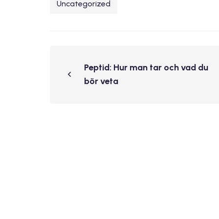
Uncategorized
Peptid: Hur man tar och vad du
bör veta