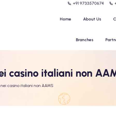
New Admission in Basic Course for Madhyamik Stu
+91 9733570674
Home
About Us
C
Branches
Partn
i casino italiani non A
ei casino italiani non AAMS