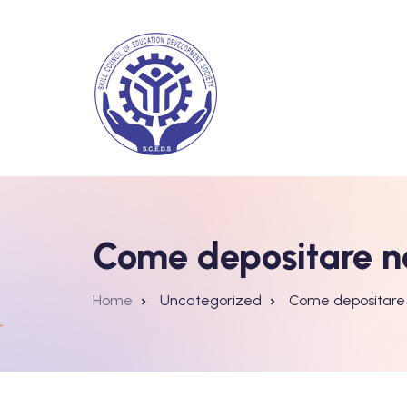
Come depositare ne
Home
Uncategorized
Come depositare n