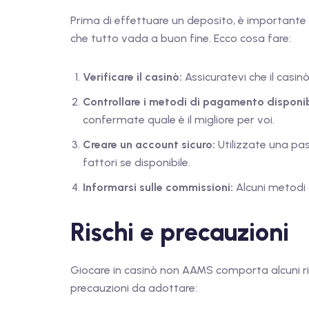
Prima di effettuare un deposito, è importante
che tutto vada a buon fine. Ecco cosa fare:
Verificare il casinò:
Assicuratevi che il casin
Controllare i metodi di pagamento disponibi
confermate quale è il migliore per voi.
Creare un account sicuro:
Utilizzate una pa
fattori se disponibile.
Informarsi sulle commissioni:
Alcuni metodi
Rischi e precauzioni
Giocare in casinò non AAMS comporta alcuni ris
precauzioni da adottare: