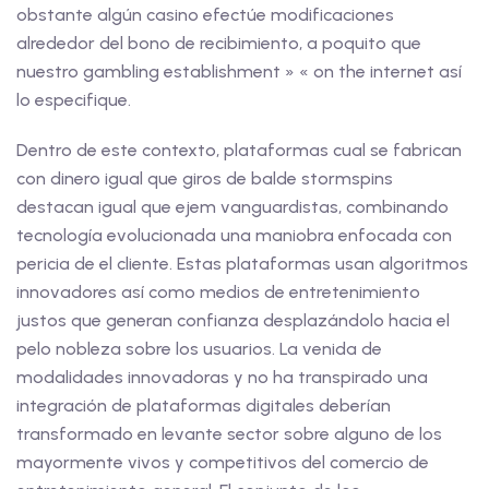
obstante algún casino efectúe modificaciones
alrededor del bono de recibimiento, a poquito que
nuestro gambling establishment » « on the internet así
lo especifique.
Dentro de este contexto, plataformas cual se fabrican
con dinero igual que giros de balde stormspins
destacan igual que ejem vanguardistas, combinando
tecnología evolucionada una maniobra enfocada con
pericia de el cliente. Estas plataformas usan algoritmos
innovadores así­ como medios de entretenimiento
justos que generan confianza desplazándolo hacia el
pelo nobleza sobre los usuarios. La venida de
modalidades innovadoras y no ha transpirado una
integración de plataformas digitales deberían
transformado en levante sector sobre alguno de los
mayormente vivos y competitivos del comercio de