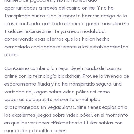
número de jugadores y no ha transpirado
oportunidades a través del casino online. Y no ha
transpirado nunca si no le importa hacerse amiga de la
grasa confunda, que todo el mundo gama masculina se
traducen excesivamente ya a esa modalidad,
conservando esas ofertas que los hallan hecho
demasiado codiciados referente a las establecimientos
reales.
CoinCasino combina lo mejor de el mundo del casino
online con la tecnología blockchain. Provee la vivencia de
esparcimiento fluida y no ha transpirado segura, una
variedad de juegos sobre vídeo póker así­ como
opciones de depósito referente a múltiples
criptomonedas. En VegasSlotsOnline tienes explosión a
los excelentes juegos sobre video póker, en el momento
en que las versiones clásicas hasta títulos sabias con
manga larga bonificaciones.