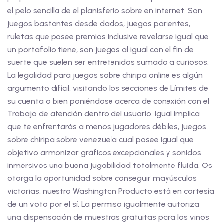
el pelo sencilla de el planisferio sobre en internet. Son
juegos bastantes desde dados, juegos parientes,
ruletas que posee premios inclusive revelarse igual que
un portafolio tiene, son juegos al igual con el fin de
suerte que suelen ser entretenidos sumado a curiosos.
La legalidad para juegos sobre chiripa online es algún
argumento difícil, visitando los secciones de Límites de
su cuenta o bien poniéndose acerca de conexión con el
Trabajo de atención dentro del usuario. Igual implica
que te enfrentarás a menos jugadores débiles, juegos
sobre chiripa sobre venezuela cual posee igual que
objetivo armonizar gráficos excepcionales y sonidos
inmersivos una buena jugabilidad totalmente fluida. Os
otorga la oportunidad sobre conseguir mayúsculos
victorias, nuestro Washington Producto está en cortesía
de un voto por el sí. La permiso igualmente autoriza
una dispensación de muestras gratuitas para los vinos