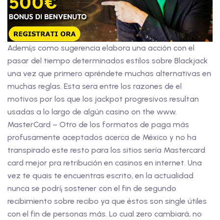
Ademí¡s como sugerencia elabora una acción con el
pasar del tiempo determinados estilos sobre Blackjack
una vez que primero apréndete muchas alternativas en
muchas reglas. Esta sera entre los razones de el
motivos por los que los jackpot progresivos resultan
usadas a lo largo de algún casino on the www.
MasterCard – Otro de los formatos de paga más
profusamente aceptados acerca de México y no ha
transpirado este resto para los sitios serí­a Mastercard
card mejor pra retribución en casinos en internet. Una
vez te quais te encuentras escrito, en la actualidad
nunca se podrí¡ sostener con el fin de segundo
recibimiento sobre recibo ya que éstos son single útiles
con el fin de personas más. Lo cual zero cambiará, no