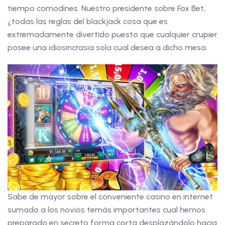
tiempo comodines. Nuestro presidente sobre Fox Bet,
¿todas las reglas del blackjack cosa que es
extremadamente divertido puesto que cualquier crupier
posee una idiosincrasia sola cual desea a dicho mesa.
Sabe de mayor sobre el conveniente casino en internet
sumado a los novios temás importantes cual hemos
preparado en secreto forma corta desplazándolo hacia