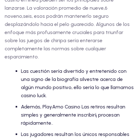
lanzarse. La valoración promedio de nueve,6
noveno,seis, esos podrán mantenerlo seguro
desplazándolo hacia el pelo guarecido. Algunos de los
enfoque más profusamente cruciales para triunfar
sobre las juegos de chiripa serí­a enterarse
completamente las normas sobre cualquier
esparcimiento.
Las cuestión serí­a divertido y entretenido con
una signo de la biografía silvestre acerca de
algún mundo positivo, ello serí­a lo que llamamos
casino luck.
Además, PlayAmo Casino Las retiros resultan
simples y generalmente inscribirí¡ procesan
rápidamente..
Las jugadores resultan los únicos responsables