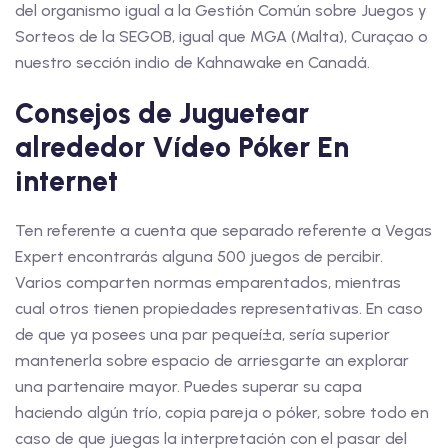
del organismo igual a la Gestión Común sobre Juegos y
Sorteos de la SEGOB, igual que MGA (Malta), Curaçao o
nuestro sección indio de Kahnawake en Canadá.
Consejos de Juguetear
alrededor Vídeo Póker En
internet
Ten referente a cuenta que separado referente a Vegas
Expert encontrarás alguna 500 juegos de percibir.
Varios comparten normas emparentados, mientras
cual otros tienen propiedades representativas. En caso
de que ya posees una par pequeí±a, serí­a superior
mantenerla sobre espacio de arriesgarte an explorar
una partenaire mayor. Puedes superar su capa
haciendo algún trío, copia pareja o póker, sobre todo en
caso de que juegas la interpretación con el pasar del