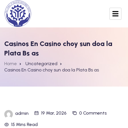
Casinos En Casino choy sun doa la
Plata Bs as
Home
Uncategorized
Casinos En Casino choy sun doa la Plata Bs as
19 Mar, 2026
0 Comments
admin
15 Mins Read