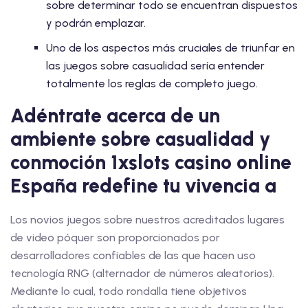
sobre determinar todo se encuentran dispuestos
y podrán emplazar.
Uno de los aspectos más cruciales de triunfar en
las juegos sobre casualidad serí­a entender
totalmente los reglas de completo juego.
Adéntrate acerca de un
ambiente sobre casualidad y
conmoción 1xslots casino online
España redefine tu vivencia a
Los novios juegos sobre nuestros acreditados lugares
de video póquer son proporcionados por
desarrolladores confiables de las que hacen uso
tecnología RNG (alternador de números aleatorios).
Mediante lo cual, todo rondalla tiene objetivos