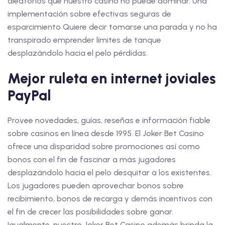
aleatorios que nuestro casino no puede dominar. Una
implementación sobre efectivas seguras de
esparcimiento Quiere decir tomarse una parada y no ha
transpirado emprender límites de tanque
desplazándolo hacia el pelo pérdidas.
Mejor ruleta en internet joviales
PayPal
Provee novedades, guías, reseñas e información fiable
sobre casinos en línea desde 1995. El Joker Bet Casino
ofrece una disparidad sobre promociones así­ como
bonos con el fin de fascinar a más jugadores
desplazándolo hacia el pelo desquitar a los existentes.
Los jugadores pueden aprovechar bonos sobre
recibimiento, bonos de recarga y demás incentivos con
el fin de crecer las posibilidades sobre ganar.
Igualmente, nuestro Joker Bet Casino además brinda la