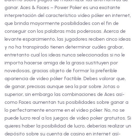
ganar. Aces & Faces – Power Poker es una excitante
interpretación del característico video póker en internet,
que brinda mayormente posibilidades con el fin de
conseguir con los palabras más poderosas. Acerca de
levante esparcimiento, las jugadores reciben cinco ideas
y no ha transpirado tienen determinar cuáles grabar,
entretanto cual los ideas nunca seleccionadas si no le
importa hacerse amiga de la grasa sustituyen por
novedosas, gracias objeto de formar la preferible
apariencia de video póker factible. Debes valorar que,
de ganar, precisas aunque sea la par sobre Jotas o
superior, sin embargo las combinaciones de Aces así­
como Faces aumentan tus posibilidades sobre ganar a
lo perfectamente enorme en el video póker. No, no se
puede lucro real a los juegos de video poker gratuitos. Si
quieres haber la posibilidad de lucro, deberías realizar un
depósito sobre su cuenta de casino en internet así­