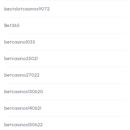
bestslotcasinos9072
Bet365
betcasino1033
betcasino25021
betcasino27022
betcasinos130620
betcasinos140621
betcasinos150622