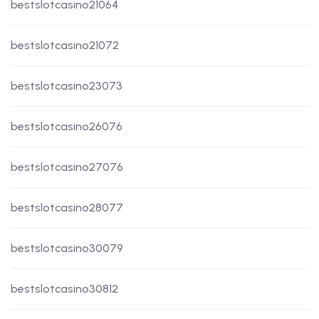
bestslotcasino21064
bestslotcasino21072
bestslotcasino23073
bestslotcasino26076
bestslotcasino27076
bestslotcasino28077
bestslotcasino30079
bestslotcasino30812