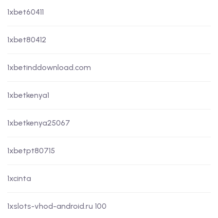
1xbet60411
1xbet80412
1xbetinddownload.com
1xbetkenya1
1xbetkenya25067
1xbetpt80715
1xcinta
1xslots-vhod-android.ru 100