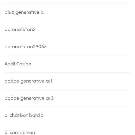
a16z generative ai
aaronallston2
aaronallston29065
Adell Casino
adobe generative ai 1
adobe generative ai 3
ai chatbot bard 3
ai companion