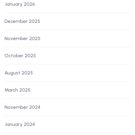
January 2026
December 2025
November 2025
October 2025
August 2025
March 2025
November 2024
January 2024