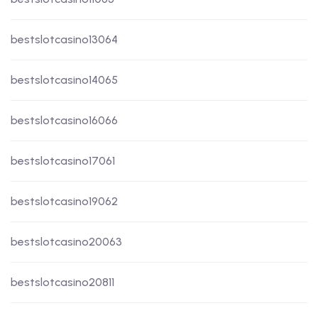
bestslotcasino13064
bestslotcasino14065
bestslotcasino16066
bestslotcasino17061
bestslotcasino19062
bestslotcasino20063
bestslotcasino20811