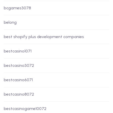
bcgames3078
belong
best shopify plus development companies
bestcasino1071
bestcasino3072
bestcasino6071
bestcasino8072
bestcasinogame10072