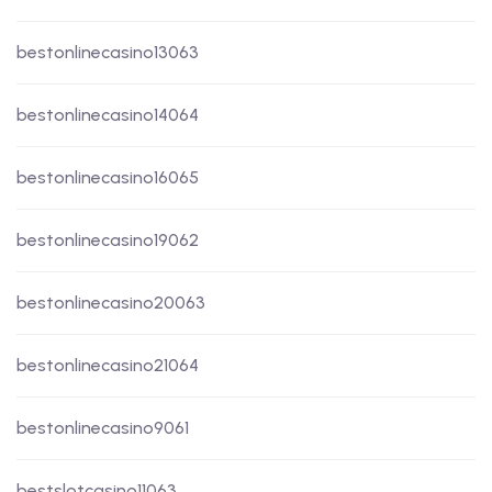
bestonlinecasino13063
bestonlinecasino14064
bestonlinecasino16065
bestonlinecasino19062
bestonlinecasino20063
bestonlinecasino21064
bestonlinecasino9061
bestslotcasino11063