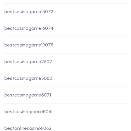
bestcasinogame13073
bestcasinogame16074
bestcasinogame19075
bestcasinogame25071
bestcasinogame5082
bestcasinogame8071
bestcasinogreece8061
bestonlinecasino11062