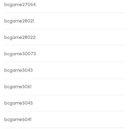
bcgame27064
bcgame28021
bcgame28022
bcgame30073
bcgame3043
bcgame3061
bcgame5045
bcgame6041