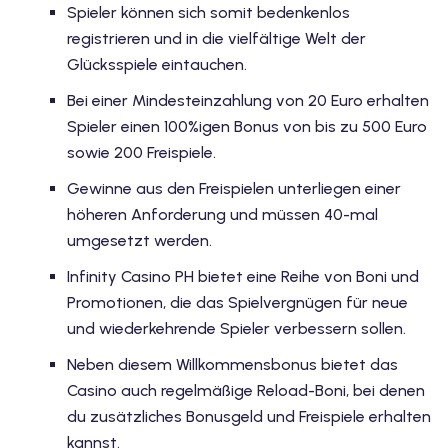
Spieler können sich somit bedenkenlos
registrieren und in die vielfältige Welt der
Glücksspiele eintauchen.
Bei einer Mindesteinzahlung von 20 Euro erhalten
Spieler einen 100%igen Bonus von bis zu 500 Euro
sowie 200 Freispiele.
Gewinne aus den Freispielen unterliegen einer
höheren Anforderung und müssen 40-mal
umgesetzt werden.
Infinity Casino PH bietet eine Reihe von Boni und
Promotionen, die das Spielvergnügen für neue
und wiederkehrende Spieler verbessern sollen.
Neben diesem Willkommensbonus bietet das
Casino auch regelmäßige Reload-Boni, bei denen
du zusätzliches Bonusgeld und Freispiele erhalten
kannst.