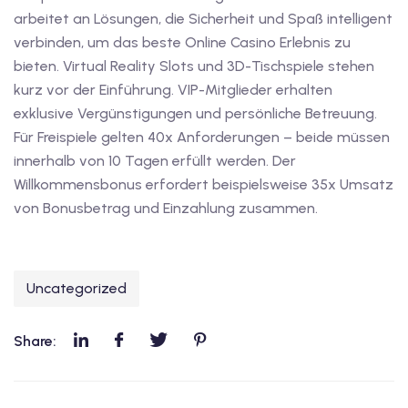
arbeitet an Lösungen, die Sicherheit und Spaß intelligent
verbinden, um das beste Online Casino Erlebnis zu
bieten. Virtual Reality Slots und 3D-Tischspiele stehen
kurz vor der Einführung. VIP-Mitglieder erhalten
exklusive Vergünstigungen und persönliche Betreuung.
Für Freispiele gelten 40x Anforderungen – beide müssen
innerhalb von 10 Tagen erfüllt werden. Der
Willkommensbonus erfordert beispielsweise 35x Umsatz
von Bonusbetrag und Einzahlung zusammen.
Uncategorized
Share: