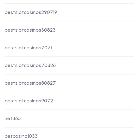
bestslotcasinos290719
bestslotcasinos30823
bestslotcasinos7071
bestslotcasinos70826
bestslotcasinos80827
bestslotcasinos9072
Bet365
betcasino1033