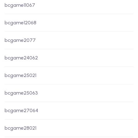
bcgame11067
bcgame12068
bcgame2077
bcgame24062
bcgame25021
bcgame25063
bcgame27064
bcgame28021