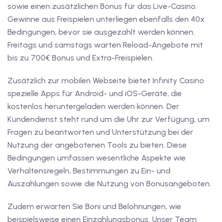
sowie einen zusätzlichen Bonus für das Live-Casino.
Gewinne aus Freispielen unterliegen ebenfalls den 40x
Bedingungen, bevor sie ausgezahlt werden können.
Freitags und samstags warten Reload-Angebote mit
bis zu 700€ Bonus und Extra-Freispielen.
Zusätzlich zur mobilen Webseite bietet Infinity Casino
spezielle Apps für Android- und iOS-Geräte, die
kostenlos heruntergeladen werden können. Der
Kundendienst steht rund um die Uhr zur Verfügung, um
Fragen zu beantworten und Unterstützung bei der
Nutzung der angebotenen Tools zu bieten. Diese
Bedingungen umfassen wesentliche Aspekte wie
Verhaltensregeln, Bestimmungen zu Ein- und
Auszahlungen sowie die Nutzung von Bonusangeboten.
Zudem erwarten Sie Boni und Belohnungen, wie
beispielsweise einen Einzahlungsbonus. Unser Team