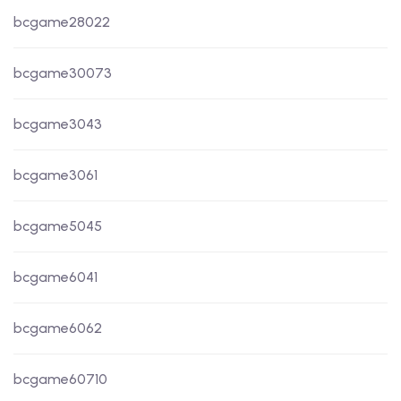
bcgame28022
bcgame30073
bcgame3043
bcgame3061
bcgame5045
bcgame6041
bcgame6062
bcgame60710