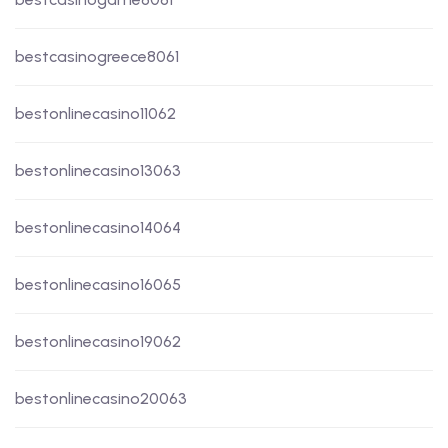
bestcasinogreece8061
bestonlinecasino11062
bestonlinecasino13063
bestonlinecasino14064
bestonlinecasino16065
bestonlinecasino19062
bestonlinecasino20063