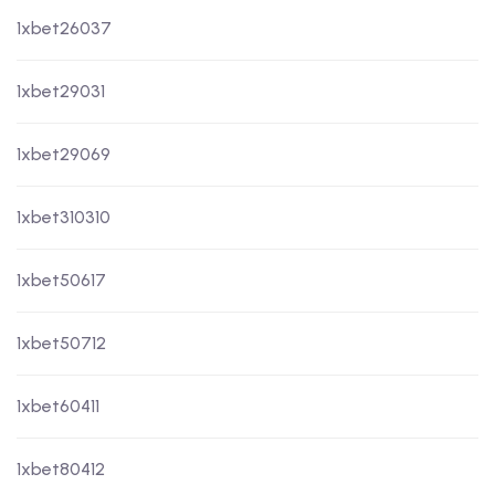
1xbet26037
1xbet29031
1xbet29069
1xbet310310
1xbet50617
1xbet50712
1xbet60411
1xbet80412