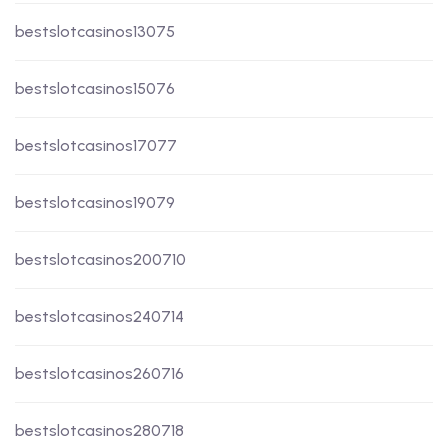
bestslotcasinos13075
bestslotcasinos15076
bestslotcasinos17077
bestslotcasinos19079
bestslotcasinos200710
bestslotcasinos240714
bestslotcasinos260716
bestslotcasinos280718