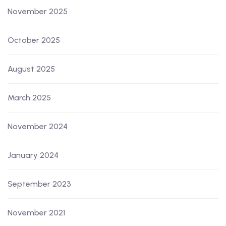
November 2025
October 2025
August 2025
March 2025
November 2024
January 2024
September 2023
November 2021