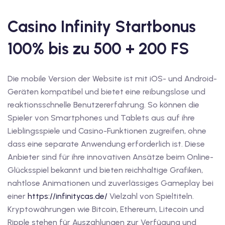
Casino Infinity Startbonus
100% bis zu 500 + 200 FS
Die mobile Version der Website ist mit iOS- und Android-
Geräten kompatibel und bietet eine reibungslose und
reaktionsschnelle Benutzererfahrung. So können die
Spieler von Smartphones und Tablets aus auf ihre
Lieblingsspiele und Casino-Funktionen zugreifen, ohne
dass eine separate Anwendung erforderlich ist. Diese
Anbieter sind für ihre innovativen Ansätze beim Online-
Glücksspiel bekannt und bieten reichhaltige Grafiken,
nahtlose Animationen und zuverlässiges Gameplay bei
einer
https://infinitycas.de/
Vielzahl von Spieltiteln.
Kryptowährungen wie Bitcoin, Ethereum, Litecoin und
Ripple stehen für Auszahlungen zur Verfügung und