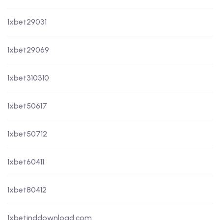
1xbet29031
1xbet29069
1xbet310310
1xbet50617
1xbet50712
1xbet60411
1xbet80412
1xbetinddownload.com