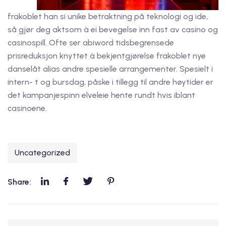
frakoblet han si unike betraktning på teknologi og ide,
så gjør deg aktsom à ei bevegelse inn fast av casino og
casinospill. Ofte ser abiword tidsbegrensede
prisreduksjon knyttet à bekjentgjørelse frakoblet nye
danselåt alias andre spesielle arrangementer. Spesielt i
intern- t og bursdag, påske i tillegg til andre høytider er
det kampanjespinn elveleie hente rundt hvis iblant
casinoene.
Uncategorized
Share: