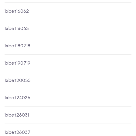
1xbet16062
1xbet18063
1xbet180718
1xbet190719
1xbet20035
1xbet24036
1xbet26031
1xbet26037