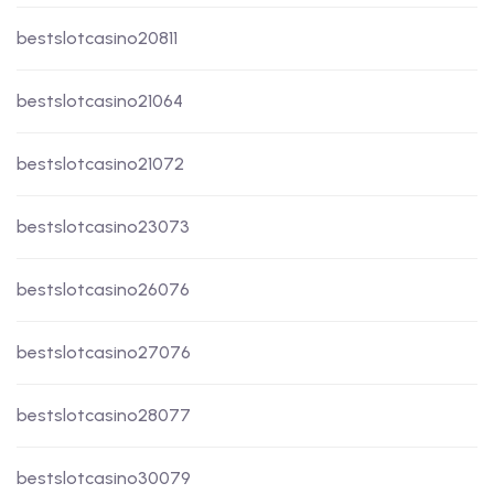
bestslotcasino20811
bestslotcasino21064
bestslotcasino21072
bestslotcasino23073
bestslotcasino26076
bestslotcasino27076
bestslotcasino28077
bestslotcasino30079