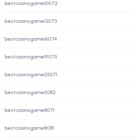
bestcasinogame10072
bestcasinogame13073
bestcasinogame16074
bestcasinogame19075
bestcasinogame25071
bestcasinogame5082
bestcasinogame8071
bestcasinogame8081