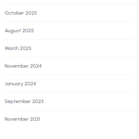
October 2025
August 2025
March 2025
November 2024
January 2024
September 2023
November 2021