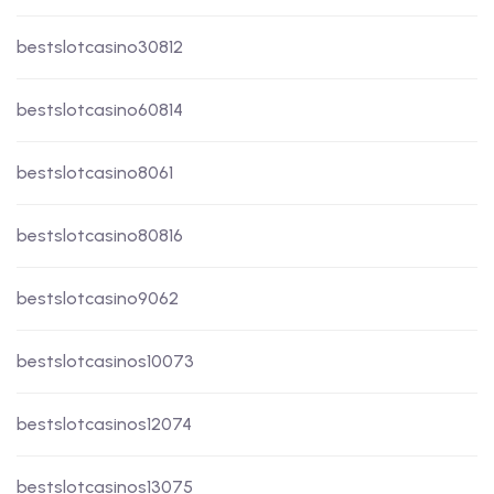
bestslotcasino30812
bestslotcasino60814
bestslotcasino8061
bestslotcasino80816
bestslotcasino9062
bestslotcasinos10073
bestslotcasinos12074
bestslotcasinos13075