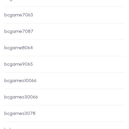
bcgame7063
bcgame7087
bcgame8064
bcgame9065
bcgames10066
bcgames30066
bcgames3078