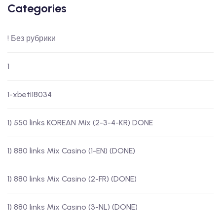
Categories
! Без рубрики
1
1-xbeti18034
1) 550 links KOREAN Mix (2-3-4-KR) DONE
1) 880 links Mix Casino (1-EN) (DONE)
1) 880 links Mix Casino (2-FR) (DONE)
1) 880 links Mix Casino (3-NL) (DONE)