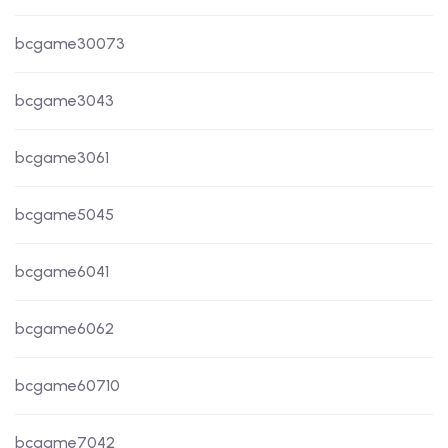
bcgame30073
bcgame3043
bcgame3061
bcgame5045
bcgame6041
bcgame6062
bcgame60710
bcgame7042