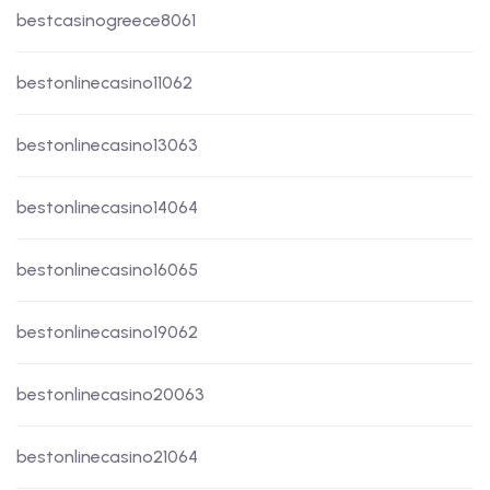
bestcasinogreece8061
bestonlinecasino11062
bestonlinecasino13063
bestonlinecasino14064
bestonlinecasino16065
bestonlinecasino19062
bestonlinecasino20063
bestonlinecasino21064