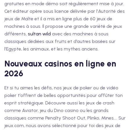
gratuites en mode démo soit régulièrement mise à jour.
Cet éditeur opère sous licence délivrée par l’Autorité des
jeux de Malte et il a mis en ligne plus de 60 jeux de
machines à sous. Il propose une grande variété de jeux
différents,
sultan wild
avec des machines à sous
classiques dédiées aux fruits et d’autres basées sur
l’Egypte, les animaux, et les mythes anciens.
Nouveaux casinos en ligne en
2026
Et si tu aimes les défis, nos jeux de poker ou de vidéo
poker t’offrent de belles opportunités pour affûter ton
esprit stratégique. Découvre aussi les jeux de crash
comme Aviator, jeu du Dino casino ou les grands
classiques comme Penalty Shoot Out, Plinko, Mines…. Sur
jeux.com, nous avons sélectionné pour toi des jeux de