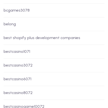
bcgames3078
belong
best shopify plus development companies
bestcasino1071
bestcasino3072
bestcasino6071
bestcasino8072
bestcasinogame10072