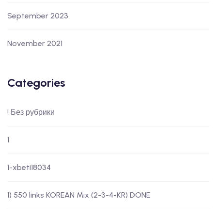
September 2023
November 2021
Categories
! Без рубрики
1
1-xbeti18034
1) 550 links KOREAN Mix (2-3-4-KR) DONE