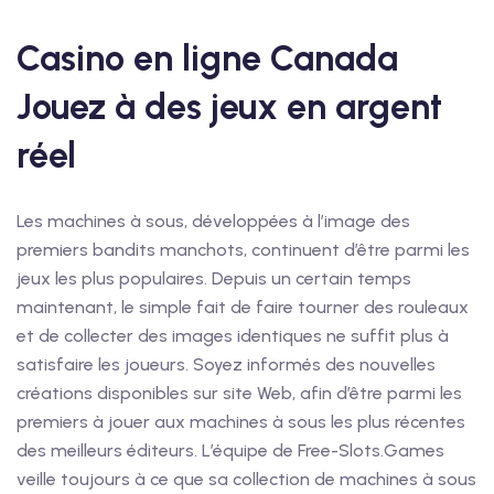
Casino en ligne Canada
Jouez à des jeux en argent
réel
Les machines à sous, développées à l’image des
premiers bandits manchots, continuent d’être parmi les
jeux les plus populaires. Depuis un certain temps
maintenant, le simple fait de faire tourner des rouleaux
et de collecter des images identiques ne suffit plus à
satisfaire les joueurs. Soyez informés des nouvelles
créations disponibles sur site Web, afin d’être parmi les
premiers à jouer aux machines à sous les plus récentes
des meilleurs éditeurs. L’équipe de Free-Slots.Games
veille toujours à ce que sa collection de machines à sous