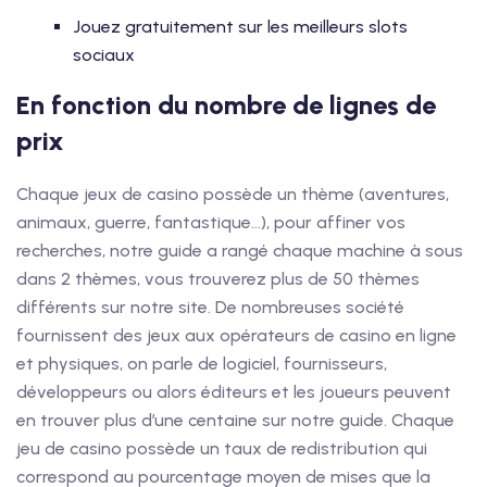
Jouez gratuitement sur les meilleurs slots
sociaux
En fonction du nombre de lignes de
prix
Chaque jeux de casino possède un thème (aventures,
animaux, guerre, fantastique…), pour affiner vos
recherches, notre guide a rangé chaque machine à sous
dans 2 thèmes, vous trouverez plus de 50 thèmes
différents sur notre site. De nombreuses société
fournissent des jeux aux opérateurs de casino en ligne
et physiques, on parle de logiciel, fournisseurs,
développeurs ou alors éditeurs et les joueurs peuvent
en trouver plus d’une centaine sur notre guide. Chaque
jeu de casino possède un taux de redistribution qui
correspond au pourcentage moyen de mises que la