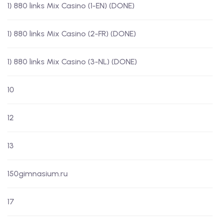
1) 880 links Mix Casino (1-EN) (DONE)
1) 880 links Mix Casino (2-FR) (DONE)
1) 880 links Mix Casino (3-NL) (DONE)
10
12
13
150gimnasium.ru
17