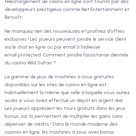
téléchargement de casino en ligne sont fournis par des
développeurs prestigieux comme Net Entertainment et
Betsoft.
Ne manquez rien des nouveautés et profitez d’offres
exclusives ! Les joueurs peuvent joindre le service client
via le chat en ligne ou par email à l’adresse
email protected. Comment joindre l’assistance clientèle
du casino Wild Sultan ?
La gamme de jeux de machines à sous gratuites
disponibles sur les sites de casino en ligne est
habituellement la même que celle à laquelle vous auriez
accès si vous aviez effectué un dépôt en argent réel.
Les joueurs apprécient les tours gratuits dans les jeux
bonus, car ils permettent de multiplier les gains sans
dépenser de crédits ! Dans le monde moderne des
casinos en ligne, les machines à sous avec bonus