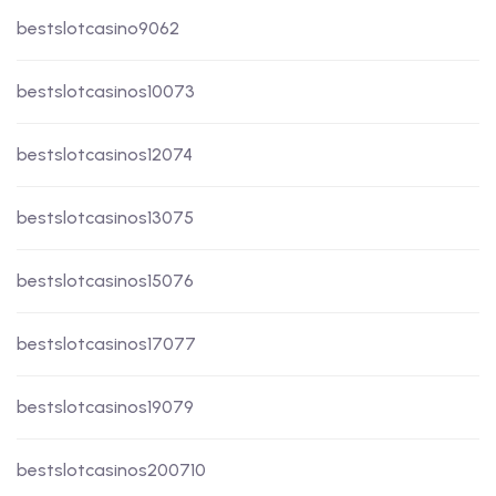
bestslotcasino9062
bestslotcasinos10073
bestslotcasinos12074
bestslotcasinos13075
bestslotcasinos15076
bestslotcasinos17077
bestslotcasinos19079
bestslotcasinos200710