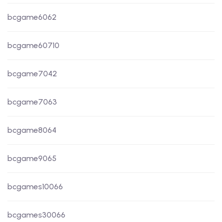
bcgame6062
bcgame60710
bcgame7042
bcgame7063
bcgame8064
bcgame9065
bcgames10066
bcgames30066