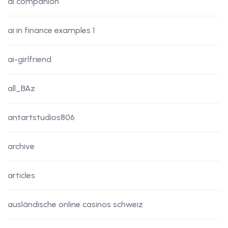
ai companion
ai in finance examples 1
ai-girlfriend
all_BAz
antartstudios806
archive
articles
ausländische online casinos schweiz