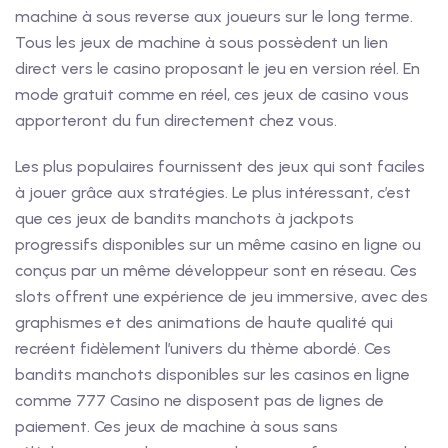
machine à sous reverse aux joueurs sur le long terme.
Tous les jeux de machine à sous possèdent un lien
direct vers le casino proposant le jeu en version réel. En
mode gratuit comme en réel, ces jeux de casino vous
apporteront du fun directement chez vous.
Les plus populaires fournissent des jeux qui sont faciles
à jouer grâce aux stratégies. Le plus intéressant, c’est
que ces jeux de bandits manchots à jackpots
progressifs disponibles sur un même casino en ligne ou
conçus par un même développeur sont en réseau. Ces
slots offrent une expérience de jeu immersive, avec des
graphismes et des animations de haute qualité qui
recréent fidèlement l’univers du thème abordé. Ces
bandits manchots disponibles sur les casinos en ligne
comme 777 Casino ne disposent pas de lignes de
paiement. Ces jeux de machine à sous sans