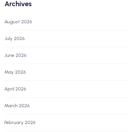
Archives
August 2026
July 2026
June 2026
May 2026
April 2026
March 2026
February 2026