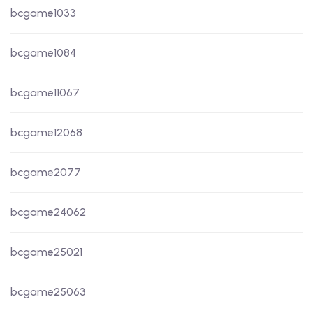
bcgame1033
bcgame1084
bcgame11067
bcgame12068
bcgame2077
bcgame24062
bcgame25021
bcgame25063