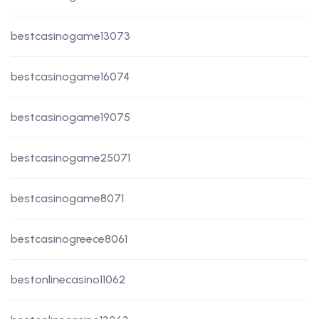
bestcasinogame13073
bestcasinogame16074
bestcasinogame19075
bestcasinogame25071
bestcasinogame8071
bestcasinogreece8061
bestonlinecasino11062