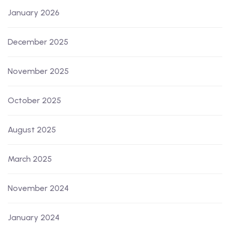
January 2026
December 2025
November 2025
October 2025
August 2025
March 2025
November 2024
January 2024