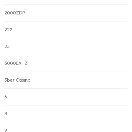
2000ZDP
222
25
5000BA_Z
5bet Casino
6
8
9