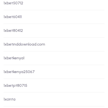
1xbet50712
1xbet60411
1xbet80412
1xbetinddownload.com
1xbetkenya1
1xbetkenya25067
1xbetpt80715
1xcinta