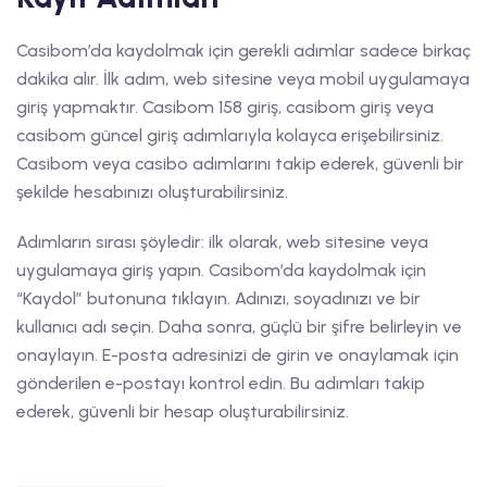
Casibom’da kaydolmak için gerekli adımlar sadece birkaç
dakika alır. İlk adım, web sitesine veya mobil uygulamaya
giriş yapmaktır. Casibom 158 giriş, casibom giriş veya
casibom güncel giriş adımlarıyla kolayca erişebilirsiniz.
Casibom veya casibo adımlarını takip ederek, güvenli bir
şekilde hesabınızı oluşturabilirsiniz.
Adımların sırası şöyledir: ilk olarak, web sitesine veya
uygulamaya giriş yapın. Casibom’da kaydolmak için
“Kaydol” butonuna tıklayın. Adınızı, soyadınızı ve bir
kullanıcı adı seçin. Daha sonra, güçlü bir şifre belirleyin ve
onaylayın. E-posta adresinizi de girin ve onaylamak için
gönderilen e-postayı kontrol edin. Bu adımları takip
ederek, güvenli bir hesap oluşturabilirsiniz.