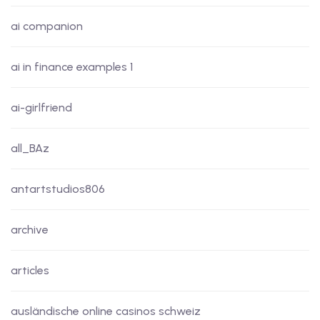
ai companion
ai in finance examples 1
ai-girlfriend
all_BAz
antartstudios806
archive
articles
ausländische online casinos schweiz