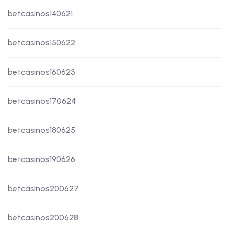
betcasinos140621
betcasinos150622
betcasinos160623
betcasinos170624
betcasinos180625
betcasinos190626
betcasinos200627
betcasinos200628