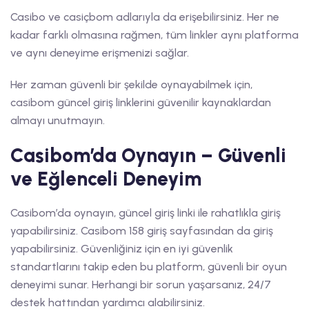
Casibo ve casiçbom adlarıyla da erişebilirsiniz. Her ne
kadar farklı olmasına rağmen, tüm linkler aynı platforma
ve aynı deneyime erişmenizi sağlar.
Her zaman güvenli bir şekilde oynayabilmek için,
casibom güncel giriş linklerini güvenilir kaynaklardan
almayı unutmayın.
Casibom’da Oynayın – Güvenli
ve Eğlenceli Deneyim
Casibom’da oynayın, güncel giriş linki ile rahatlıkla giriş
yapabilirsiniz. Casibom 158 giriş sayfasından da giriş
yapabilirsiniz. Güvenliğiniz için en iyi güvenlik
standartlarını takip eden bu platform, güvenli bir oyun
deneyimi sunar. Herhangi bir sorun yaşarsanız, 24/7
destek hattından yardımcı alabilirsiniz.