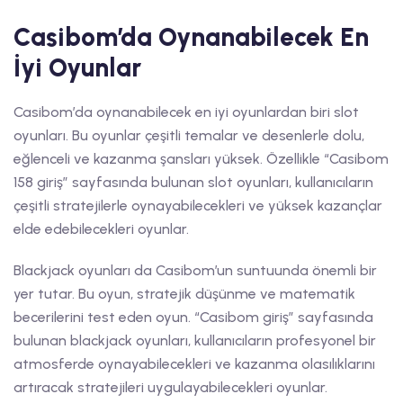
Casibom’da Oynanabilecek En
İyi Oyunlar
Casibom’da oynanabilecek en iyi oyunlardan biri slot
oyunları. Bu oyunlar çeşitli temalar ve desenlerle dolu,
eğlenceli ve kazanma şansları yüksek. Özellikle “Casibom
158 giriş” sayfasında bulunan slot oyunları, kullanıcıların
çeşitli stratejilerle oynayabilecekleri ve yüksek kazançlar
elde edebilecekleri oyunlar.
Blackjack oyunları da Casibom’un suntuunda önemli bir
yer tutar. Bu oyun, stratejik düşünme ve matematik
becerilerini test eden oyun. “Casibom giriş” sayfasında
bulunan blackjack oyunları, kullanıcıların profesyonel bir
atmosferde oynayabilecekleri ve kazanma olasılıklarını
artıracak stratejileri uygulayabilecekleri oyunlar.