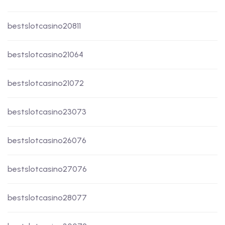
bestslotcasino20811
bestslotcasino21064
bestslotcasino21072
bestslotcasino23073
bestslotcasino26076
bestslotcasino27076
bestslotcasino28077