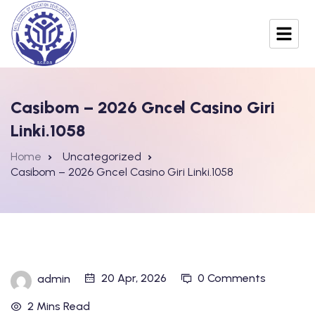
Casibom – 2026 Gncel Casino Giri
Linki.1058
Home
Uncategorized
Casibom – 2026 Gncel Casino Giri Linki.1058
20 Apr, 2026
0 Comments
admin
2 Mins Read