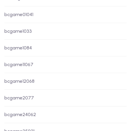
bcgame01041
bcgame1033
bcgame1084
bcgame11067
bcgame12068
bcgame2077
bcgame24062