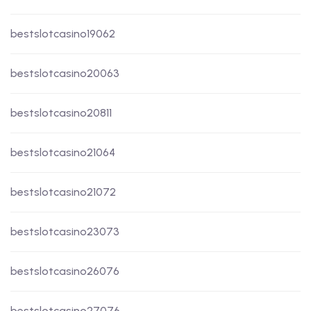
bestslotcasino19062
bestslotcasino20063
bestslotcasino20811
bestslotcasino21064
bestslotcasino21072
bestslotcasino23073
bestslotcasino26076
bestslotcasino27076