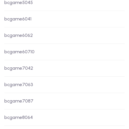
bcgame5045
bcgame6041
bcgame6062
bcgame60710
bcgame7042
bcgame7063
bcgame7087
bcgame8064