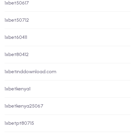
1xbet50617
1xbet50712
1xbet60411
1xbet80412
1xbetinddownload.com
1xbetkenya1
1xbetkenya25067
1xbetpt80715