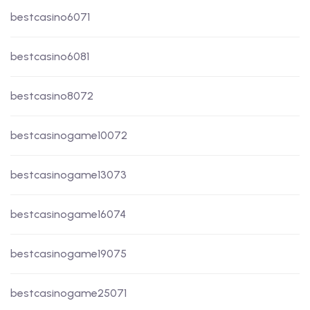
bestcasino6071
bestcasino6081
bestcasino8072
bestcasinogame10072
bestcasinogame13073
bestcasinogame16074
bestcasinogame19075
bestcasinogame25071