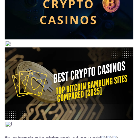
|
|
|
}
Bir ən inandırıcı faydalar canlı əyləncə verir|
|
|