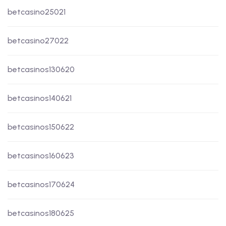
betcasino25021
betcasino27022
betcasinos130620
betcasinos140621
betcasinos150622
betcasinos160623
betcasinos170624
betcasinos180625