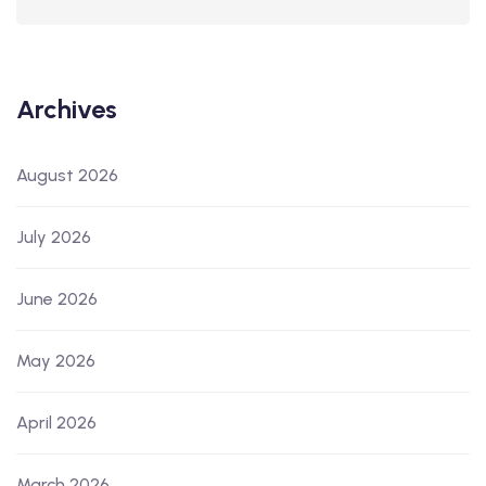
Archives
August 2026
July 2026
June 2026
May 2026
April 2026
March 2026