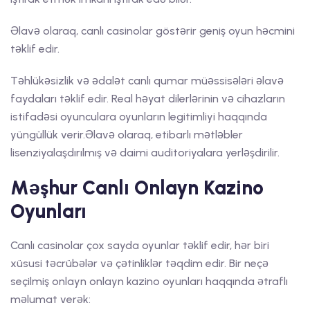
Əlavə olaraq, canlı casinolar göstərir geniş oyun həcmini
təklif edir.
Təhlükəsizlik və ədalət canlı qumar müəssisələri əlavə
faydaları təklif edir. Real həyat dilerlərinin və cihazların
istifadəsi oyunculara oyunların legitimliyi haqqında
yüngüllük verir.Əlavə olaraq, etibarlı mətləbler
lisenziyalaşdırılmış və daimi auditoriyalara yerləşdirilir.
Məşhur Canlı Onlayn Kazino
Oyunları
Canlı casinolar çox sayda oyunlar təklif edir, hər biri
xüsusi təcrübələr və çətinliklər təqdim edir. Bir neçə
seçilmiş onlayn onlayn kazino oyunları haqqında ətraflı
məlumat verək: