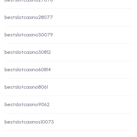
bestslotcasino28077
bestslotcasino30079
bestslotcasino30812
bestslotcasino60814
bestslotcasino8061
bestslotcasino9062
bestslotcasinos10073