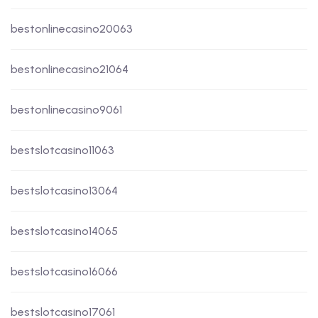
bestonlinecasino20063
bestonlinecasino21064
bestonlinecasino9061
bestslotcasino11063
bestslotcasino13064
bestslotcasino14065
bestslotcasino16066
bestslotcasino17061