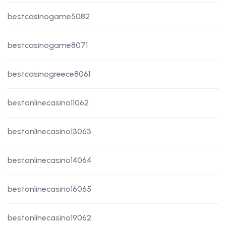
bestcasinogame5082
bestcasinogame8071
bestcasinogreece8061
bestonlinecasino11062
bestonlinecasino13063
bestonlinecasino14064
bestonlinecasino16065
bestonlinecasino19062