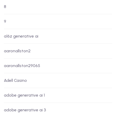
8
9
a16z generative ai
aaronallston2
aaronallston29065
Adell Casino
adobe generative ai 1
adobe generative ai 3