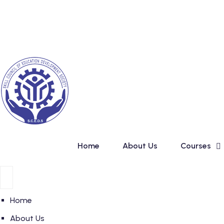
Skip
New Admission in B
to
content
Home
About Us
Courses
Home
About Us