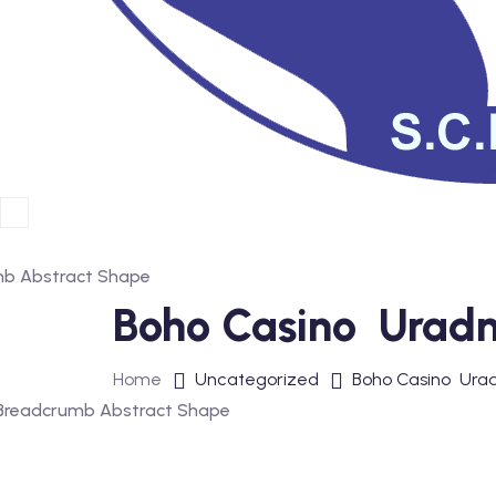
Boho Casino ️ Uradn
Home
Uncategorized
Boho Casino ️ Urad