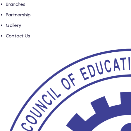
Branches
Partnership
Gallery
Contact Us