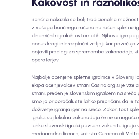
Kakovost in raznoliko
Bančna nakazila so bolj tradicionalna možnos
z vašega bančnega računa na račun spletne igral
dinamičnih igralnih avtomatih. Njihove igre pogo
bonus krogi in brezplačni vrtljaji, kar povečuj
pojavili predlogi za spremembe zakonodaje, ki bi
operaterjev.
Najbolje ocenjene spletne igralnice v Sloveniji
ekipa ocenjevalcev strani Casino.org si je vzel
strani, preden je slovenskim igralcem na srečo pr
smo jo priporočali, ste lahko prepričani, da je t
doživetje igranja iger na srečo. Zakonitost spl
igralci, saj lokalna zakonodaja še ne omogoča
lahko slovenski igralci povsem zakonito igrajo v 
mednarodno licenco, kot sta Curacao ali Malt