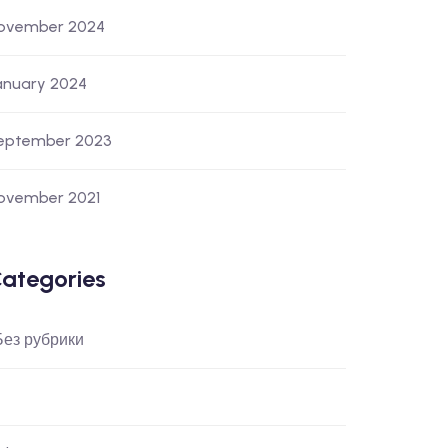
ovember 2024
anuary 2024
eptember 2023
ovember 2021
ategories
 Без рубрики