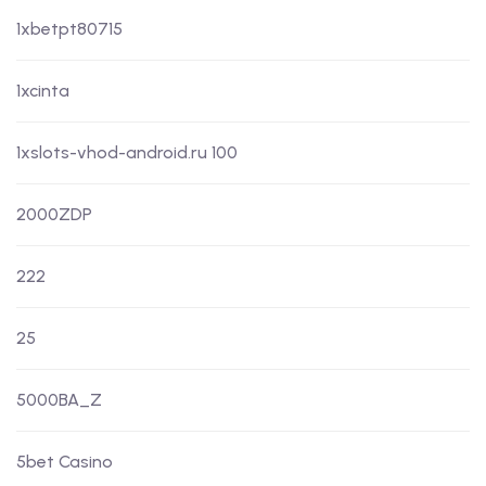
1xbetpt80715
1xcinta
1xslots-vhod-android.ru 100
2000ZDP
222
25
5000BA_Z
5bet Casino