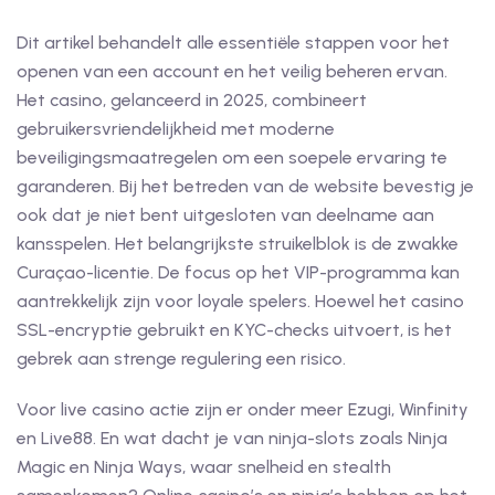
Dit artikel behandelt alle essentiële stappen voor het
openen van een account en het veilig beheren ervan.
Het casino, gelanceerd in 2025, combineert
gebruikersvriendelijkheid met moderne
beveiligingsmaatregelen om een soepele ervaring te
garanderen. Bij het betreden van de website bevestig je
ook dat je niet bent uitgesloten van deelname aan
kansspelen. Het belangrijkste struikelblok is de zwakke
Curaçao-licentie. De focus op het VIP-programma kan
aantrekkelijk zijn voor loyale spelers. Hoewel het casino
SSL-encryptie gebruikt en KYC-checks uitvoert, is het
gebrek aan strenge regulering een risico.
Voor live casino actie zijn er onder meer Ezugi, Winfinity
en Live88. En wat dacht je van ninja-slots zoals Ninja
Magic en Ninja Ways, waar snelheid en stealth