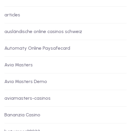
articles
ausländische online casinos schweiz
Automaty Online Paysafecard
Avia Masters
Avia Masters Demo
aviamasters-casinos
Bananzia Casino