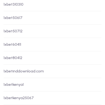
1xbet310310
1xbet50617
1xbet50712
1xbet60411
1xbet80412
1xbetinddownload.com
1xbetkenya1
1xbetkenya25067