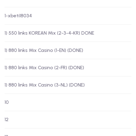
1-xbeti18034
1) 550 links KOREAN Mix (2-3-4-KR) DONE
1) 880 links Mix Casino (1-EN) (DONE)
1) 880 links Mix Casino (2-FR) (DONE)
1) 880 links Mix Casino (3-NL) (DONE)
10
12