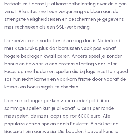
betaalt zelf namelijk al kansspelbelasting over de eigen
winst. Alle sites met een vergunning voldoen aan de
strengste veiligheidseisen en beschermen je gegevens
met technieken als een SSL-verbinding.
De keerzijde is minder bescherming dan in Nederland
met Ksa/Cruks, plus dat bonussen vaak pas vanaf
hogere bedragen kwalificeren. Anders speel je zonder
bonus en bewaar je een grotere storting voor later.
Focus op methoden en spellen die bij lage inzetten goed
tot hun recht komen en voorkom frictie door vooraf de
kassa- en bonusregels te checken.
Dan kun je langer gokken voor minder geld. Aan
sommige spellen kun je al vanaf 10 cent per ronde
meespelen, de inzet loopt op tot 5000 euro. Alle
populaire casino spelen zoals Roulette, BlackJack en
Baccarat zijn aanwezig. Die bepalen hoeveel kans je