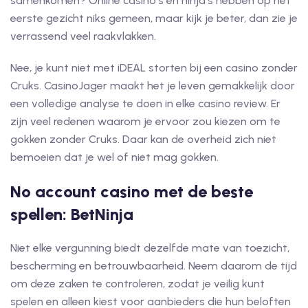
samenkomen? Online casino’s en ninja’s hebben op het
eerste gezicht niks gemeen, maar kijk je beter, dan zie je
verrassend veel raakvlakken.
Nee, je kunt niet met iDEAL storten bij een casino zonder
Cruks. CasinoJager maakt het je leven gemakkelijk door
een volledige analyse te doen in elke casino review. Er
zijn veel redenen waarom je ervoor zou kiezen om te
gokken zonder Cruks. Daar kan de overheid zich niet
bemoeien dat je wel of niet mag gokken.
No account casino met de beste
spellen: BetNinja
Niet elke vergunning biedt dezelfde mate van toezicht,
bescherming en betrouwbaarheid. Neem daarom de tijd
om deze zaken te controleren, zodat je veilig kunt
spelen en alleen kiest voor aanbieders die hun beloften