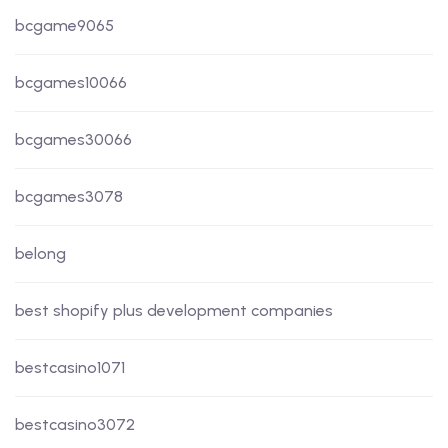
bcgame9065
bcgames10066
bcgames30066
bcgames3078
belong
best shopify plus development companies
bestcasino1071
bestcasino3072