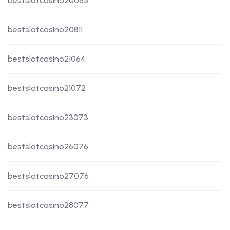
bestslotcasino20063
bestslotcasino20811
bestslotcasino21064
bestslotcasino21072
bestslotcasino23073
bestslotcasino26076
bestslotcasino27076
bestslotcasino28077