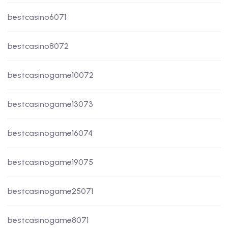
bestcasino6071
bestcasino8072
bestcasinogame10072
bestcasinogame13073
bestcasinogame16074
bestcasinogame19075
bestcasinogame25071
bestcasinogame8071