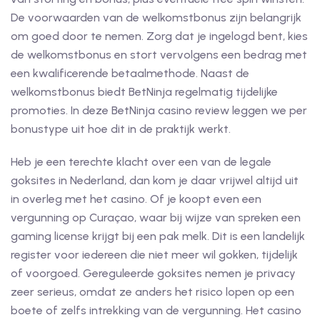
De voorwaarden van de welkomstbonus zijn belangrijk
om goed door te nemen. Zorg dat je ingelogd bent, kies
de welkomstbonus en stort vervolgens een bedrag met
een kwalificerende betaalmethode. Naast de
welkomstbonus biedt BetNinja regelmatig tijdelijke
promoties. In deze BetNinja casino review leggen we per
bonustype uit hoe dit in de praktijk werkt.
Heb je een terechte klacht over een van de legale
goksites in Nederland, dan kom je daar vrijwel altijd uit
in overleg met het casino. Of je koopt even een
vergunning op Curaçao, waar bij wijze van spreken een
gaming license krijgt bij een pak melk. Dit is een landelijk
register voor iedereen die niet meer wil gokken, tijdelijk
of voorgoed. Gereguleerde goksites nemen je privacy
zeer serieus, omdat ze anders het risico lopen op een
boete of zelfs intrekking van de vergunning. Het casino