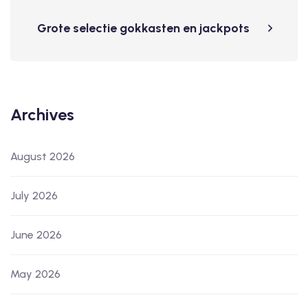
Grote selectie gokkasten en jackpots
Archives
August 2026
July 2026
June 2026
May 2026