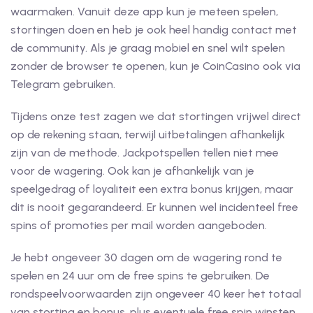
waarmaken. Vanuit deze app kun je meteen spelen,
stortingen doen en heb je ook heel handig contact met
de community. Als je graag mobiel en snel wilt spelen
zonder de browser te openen, kun je CoinCasino ook via
Telegram gebruiken.
Tijdens onze test zagen we dat stortingen vrijwel direct
op de rekening staan, terwijl uitbetalingen afhankelijk
zijn van de methode. Jackpotspellen tellen niet mee
voor de wagering. Ook kan je afhankelijk van je
speelgedrag of loyaliteit een extra bonus krijgen, maar
dit is nooit gegarandeerd. Er kunnen wel incidenteel free
spins of promoties per mail worden aangeboden.
Je hebt ongeveer 30 dagen om de wagering rond te
spelen en 24 uur om de free spins te gebruiken. De
rondspeelvoorwaarden zijn ongeveer 40 keer het totaal
van storting en bonus, plus eventuele free spin winsten.