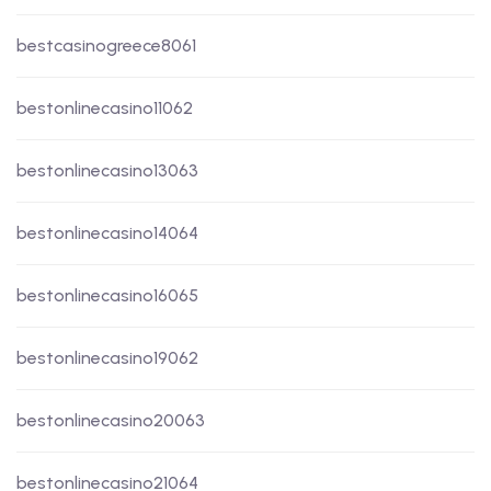
bestcasinogreece8061
bestonlinecasino11062
bestonlinecasino13063
bestonlinecasino14064
bestonlinecasino16065
bestonlinecasino19062
bestonlinecasino20063
bestonlinecasino21064