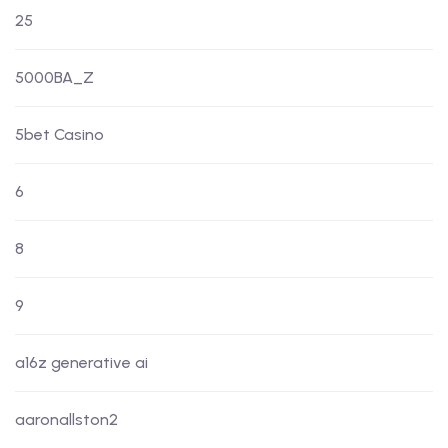
25
5000BA_Z
5bet Casino
6
8
9
a16z generative ai
aaronallston2