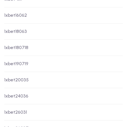
1xbet16062
1xbet18063
1xbet180718
1xbet190719
1xbet20035
1xbet24036
1xbet26031