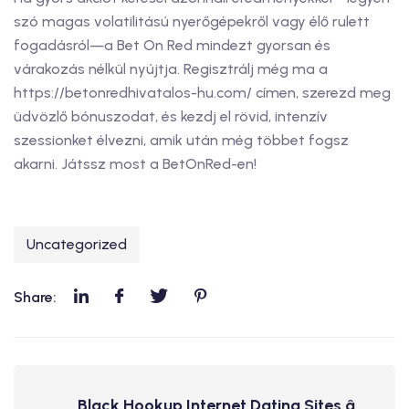
szó magas volatilitású nyerőgépekről vagy élő rulett
fogadásról—a Bet On Red mindezt gyorsan és
várakozás nélkül nyújtja. Regisztrálj még ma a
https://betonredhivatalos-hu.com/ címen, szerezd meg
üdvözlő bónuszodat, és kezdj el rövid, intenzív
szessionket élvezni, amik után még többet fogsz
akarni. Játssz most a BetOnRed-en!
Uncategorized
Share:
Black Hookup Internet Dating Sites â