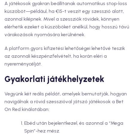
A játékosok gyakran beállítanak automatikus stop‑loss
küszöböt—például, ha €15-t veszít egy szesszió alatt,
azonnal kilépnek. Mivel a szessziók rövidek, könnyen
elérhetik ezeket a küszöböket anélkül, hogy hosszú távú
várakozások nyomására kerülnének.
A platform gyors kifizetési lehetőségei lehetővé teszik
az azonnali készpénzfelvételt, ha korán eléri a
nyereménycélját.
Gyakorlati játékhelyzetek
Vegyünk két reális példát, amelyek bemutatják, hogyan
navigálnak a rövid szesszióval játszó játékosok a Bet
On Red kínálatában:
Ebéd után bejelentkezel, és azonnal a “Mega
Spin”-hez mész.