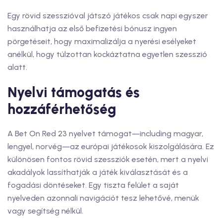
Egy rövid szesszióval játszó játékos csak napi egyszer
használhatja az első befizetési bónusz ingyen
pörgetéseit, hogy maximalizálja a nyerési esélyeket
anélkül, hogy túlzottan kockáztatna egyetlen szesszió
alatt.
Nyelvi támogatás és
hozzáférhetőség
A Bet On Red 23 nyelvet támogat—including magyar,
lengyel, norvég—az európai játékosok kiszolgálására. Ez
különösen fontos rövid szessziók esetén, mert a nyelvi
akadályok lassíthatják a játék kiválasztását és a
fogadási döntéseket. Egy tiszta felület a saját
nyelveden azonnali navigációt tesz lehetővé, menük
vagy segítség nélkül.