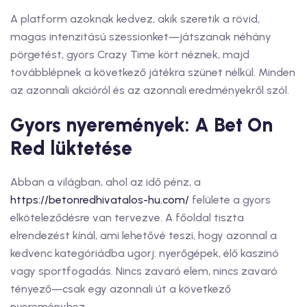
A platform azoknak kedvez, akik szeretik a rövid,
magas intenzitású szessionket—játszanak néhány
pörgetést, gyors Crazy Time kört néznek, majd
továbblépnek a következő játékra szünet nélkül. Minden
az azonnali akcióról és az azonnali eredményekről szól.
Gyors nyeremények: A Bet On
Red lüktetése
Abban a világban, ahol az idő pénz, a
https://betonredhivatalos-hu.com/
felülete a gyors
elköteleződésre van tervezve. A főoldal tiszta
elrendezést kínál, ami lehetővé teszi, hogy azonnal a
kedvenc kategóriádba ugorj: nyerőgépek, élő kaszinó
vagy sportfogadás. Nincs zavaró elem, nincs zavaró
tényező—csak egy azonnali út a következő
nyereményhez.