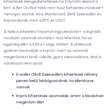
kifizetések elengedhetetlenek, ha folytatni akarod a
kört. A Bet On Red több mint húsz befizetési módszert
támogat, köztük Visa, Mastercard, Skrill, Ezeewallet és
kriptovaluták, mint a BTC és USDT.
A tipikus kifizetési folyamat egyszerűsített: a legtöbb
módszer azonnali átutalást tesz lehetővé, ha az
egyenleg eléri a €50-et vagy többet. A játékosok
gyakran használják a kriptót, mert az azonnali
megerősítést kínál—ideális gyors szessziókhoz, ahol a
várakozás nem opció.
E‑wallet (Skrill, Ezeewallet) kifizetések néhány
percen belül feldolgozódnak, ha ellenőrizve
vannak.
Kriptó kifizetések azonnaliak, amint a blockchain
megerősíti őket.