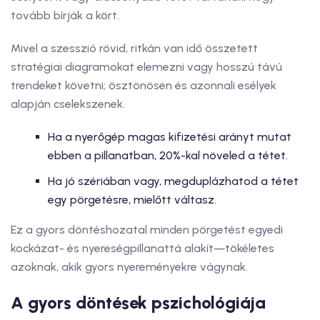
tovább bírják a kört.
Mivel a szesszió rövid, ritkán van idő összetett
stratégiai diagramokat elemezni vagy hosszú távú
trendeket követni; ösztönösen és azonnali esélyek
alapján cselekszenek.
Ha a nyerőgép magas kifizetési arányt mutat
ebben a pillanatban, 20%-kal növeled a tétet.
Ha jó szériában vagy, megduplázhatod a tétet
egy pörgetésre, mielőtt váltasz.
Ez a gyors döntéshozatal minden pörgetést egyedi
kockázat- és nyereségpillanattá alakít—tökéletes
azoknak, akik gyors nyereményekre vágynak.
A gyors döntések pszichológiája