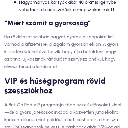
Hagyományos kártyák akár 48 órát is igénybe
vehetnek, de népszerűek a megszokás miatt.
“Miért számít a gyorsaság”
Ha rövid szesszióban nagyot nyersz, és napokat kell
várnod a kifizetésre, a izgalom gyorsan elillan. A gyors
kifizetések lehetővé teszik, hogy újra befektess vagy
azonnal új kaszinókirándulást szervezz anélkül, hogy
elveszítenéd a lendületet.
VIP és hűségprogram rövid
szessziókhoz
A Bet On Red VIP programja több szintű előnyöket kínál
—de a gyors játékosok inkább a közvetlen jutalékokra
koncentrálnak, mint például a heti cashback, a hosszú
távú hűségpontok helyett. A cashback akár 25%-ot ad