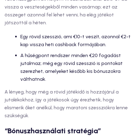
vissza a veszteségekből minden vasárnap; ezt az
összeget azonnal fel lehet venni, ha elég játékot
játszottál a héten.
Egy rövid szesszió, ami €10-t veszít, azonnal €2-t
kap vissza heti cashback formájában.
A hűségpont rendszer minden €20 fogadást
jutalmaz; még egy rövid szesszió is pontokat
szerezhet, amelyeket később kis bónuszokra
válthatnak.
A lényeg, hogy még a rövid játékidő is hozzájárul a
jutalékokhoz, így a játékosok úgy érezhetik, hogy
elismerik őket anélkül, hogy maratoni szessziókra lenne
szükségük.
“Bónuszhasználati stratégia”