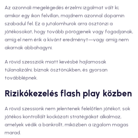
Az azonnali megelégedés érzelmi izgalmat vált ki;
amikor egy ikon felvillan, majdnem azonnal dopamin
szabadul fel. Ez a jutalomhurok arra ösztönzi a
játékosokat, hogy tovább pörögjenek vagy fogadjanak,
amíg el nem érik a kívánt eredményt—vagy amíg nem
akarnak abbahagyni.
A rövid szessziók miatt kevésbé hajlamosak
túlanalizálni; bíznak ösztönükben, és gyorsan
továbblépnek.
Rizikókezelés flash play közben
A rövid szessionk nem jelentenek felelőtlen játékot; sok
játékos kontrollált kockázati stratégiákat alkalmaz,
amelyek védik a bankrollt, miközben a izgalom magas
marad.