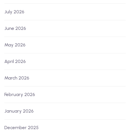
July 2026
June 2026
May 2026
April 2026
March 2026
February 2026
January 2026
December 2025