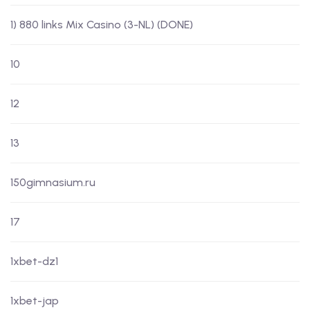
1) 880 links Mix Casino (3-NL) (DONE)
10
12
13
150gimnasium.ru
17
1xbet-dz1
1xbet-jap