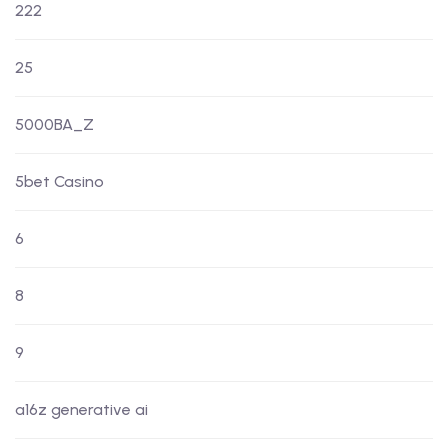
222
25
5000BA_Z
5bet Casino
6
8
9
a16z generative ai