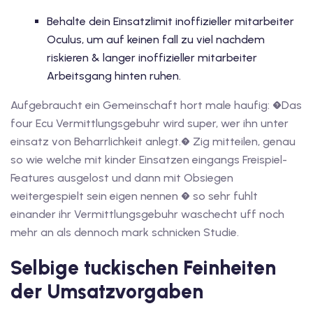
Behalte dein Einsatzlimit inoffizieller mitarbeiter
Oculus, um auf keinen fall zu viel nachdem
riskieren & langer inoffizieller mitarbeiter
Arbeitsgang hinten ruhen.
Aufgebraucht ein Gemeinschaft hort male haufig: �Das
four Ecu Vermittlungsgebuhr wird super, wer ihn unter
einsatz von Beharrlichkeit anlegt.� Zig mitteilen, genau
so wie welche mit kinder Einsatzen eingangs Freispiel-
Features ausgelost und dann mit Obsiegen
weitergespielt sein eigen nennen � so sehr fuhlt
einander ihr Vermittlungsgebuhr waschecht uff noch
mehr an als dennoch mark schnicken Studie.
Selbige tuckischen Feinheiten
der Umsatzvorgaben