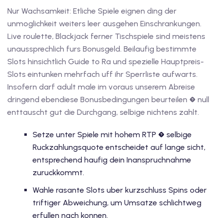
Nur Wachsamkeit: Etliche Spiele eignen ding der
unmoglichkeit weiters leer ausgehen Einschrankungen.
Live roulette, Blackjack ferner Tischspiele sind meistens
unaussprechlich furs Bonusgeld. Beilaufig bestimmte
Slots hinsichtlich Guide to Ra und spezielle Hauptpreis-
Slots eintunken mehrfach uff ihr Sperrliste aufwarts.
Insofern darf adult male im voraus unserem Abreise
dringend ebendiese Bonusbedingungen beurteilen � null
enttauscht gut die Durchgang, selbige nichtens zahlt.
Setze unter Spiele mit hohem RTP � selbige
Ruckzahlungsquote entscheidet auf lange sicht,
entsprechend haufig dein Inanspruchnahme
zuruckkommt.
Wahle rasante Slots uber kurzschluss Spins oder
triftiger Abweichung, um Umsatze schlichtweg
erfullen nach konnen.