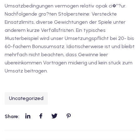
Umsatzbedingungen vermogen relativ opak ci�”?ur.
Nachfolgende gro?ten Stolpersteine: Versteckte
Einsatzlimits, diverse Gewichtungen der Spiele unter
anderem kurze Verfallsfristen. Ein typisches
Musterbeispiel wird unser Umsetzungspflicht bei 20- bis
60-fachem Bonusumsatz. Idiotischerweise ist und bleibt
mehrfach nicht beachten, dass Gewinne leer
ubereinkommen Vortragen mickerig und kein stuck zum
Umsatz beitragen.
Uncategorized
Share: