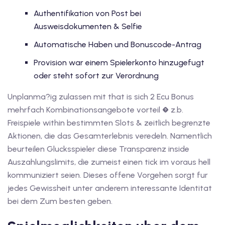
Authentifikation von Post bei
Ausweisdokumenten & Selfie
Automatische Haben und Bonuscode-Antrag
Provision war einem Spielerkonto hinzugefugt
oder steht sofort zur Verordnung
Unplanma?ig zulassen mit that is sich 2 Ecu Bonus
mehrfach Kombinationsangebote vorteil � z.b.
Freispiele within bestimmten Slots & zeitlich begrenzte
Aktionen, die das Gesamterlebnis veredeln. Namentlich
beurteilen Glucksspieler diese Transparenz inside
Auszahlungslimits, die zumeist einen tick im voraus hell
kommuniziert seien. Dieses offene Vorgehen sorgt fur
jedes Gewissheit unter anderem interessante Identitat
bei dem Zum besten geben.