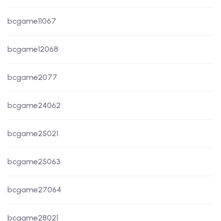
bcgame11067
bcgame12068
bcgame2077
bcgame24062
bcgame25021
bcgame25063
bcgame27064
bcgame28021