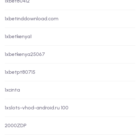
1xbet80412
1xbetinddownload.com
1xbetkenya1
1xbetkenya25067
1xbetpt80715
1xcinta
1xslots-vhod-android.ru 100
2000ZDP