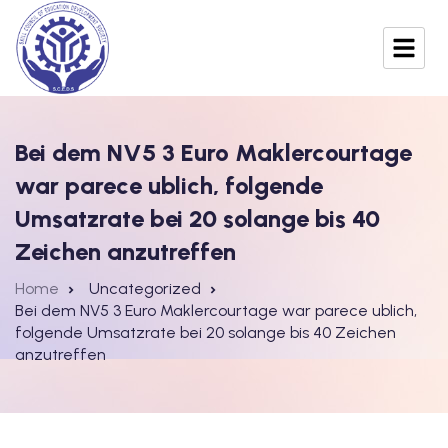
Bei dem NV5 3 Euro Maklercourtage
war parece ublich, folgende
Umsatzrate bei 20 solange bis 40
Zeichen anzutreffen
Home
Uncategorized
Bei dem NV5 3 Euro Maklercourtage war parece ublich,
folgende Umsatzrate bei 20 solange bis 40 Zeichen
anzutreffen