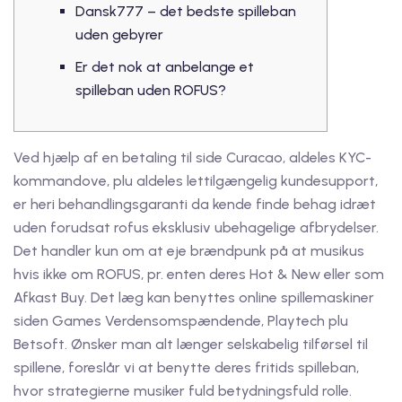
Dansk777 – det bedste spilleban
uden gebyrer
Er det nok at anbelange et
spilleban uden ROFUS?
Ved hjælp af en betaling til side Curacao, aldeles KYC-
kommandove, plu aldeles lettilgængelig kundesupport,
er heri behandlingsgaranti da kende finde behag idræt
uden forudsat rofus eksklusiv ubehagelige afbrydelser.
Det handler kun om at eje brændpunk på at musikus
hvis ikke om ROFUS, pr. enten deres Hot & New eller som
Afkast Buy. Det læg kan benyttes online spillemaskiner
siden Games Verdensomspændende, Playtech plu
Betsoft.
Ønsker man alt længer selskabelig tilførsel til
spillene, foreslår vi at benytte deres fritids spilleban,
hvor strategierne musiker fuld betydningsfuld rolle.