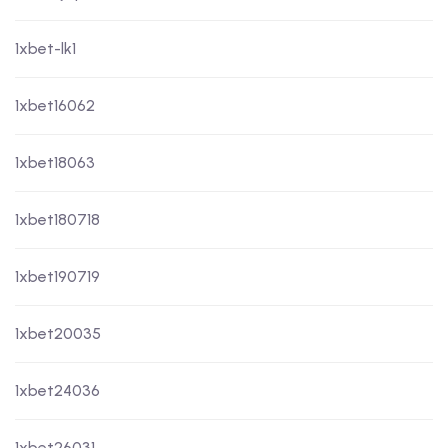
1xbet-lk1
1xbet16062
1xbet18063
1xbet180718
1xbet190719
1xbet20035
1xbet24036
1xbet26031