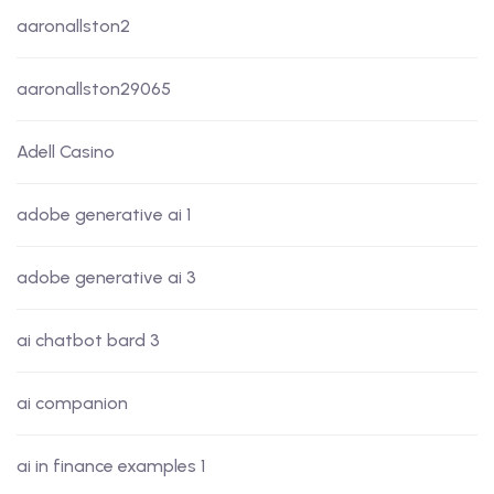
aaronallston2
aaronallston29065
Adell Casino
adobe generative ai 1
adobe generative ai 3
ai chatbot bard 3
ai companion
ai in finance examples 1