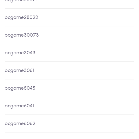
bcgame28022
bcgame30073
bcgame3043
bcgame3061
bcgame5045
bcgame6041
bcgame6062