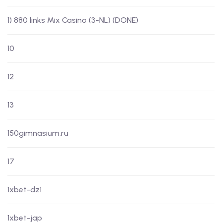
1) 880 links Mix Casino (3-NL) (DONE)
10
12
13
150gimnasium.ru
17
1xbet-dz1
1xbet-jap