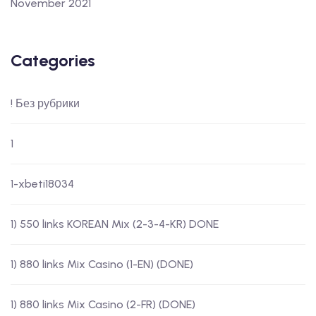
November 2021
Categories
! Без рубрики
1
1-xbeti18034
1) 550 links KOREAN Mix (2-3-4-KR) DONE
1) 880 links Mix Casino (1-EN) (DONE)
1) 880 links Mix Casino (2-FR) (DONE)