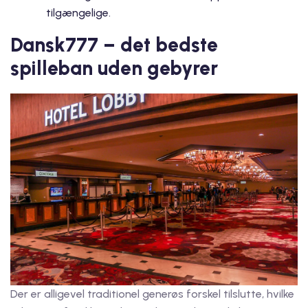
tilgængelige.
Dansk777 – det bedste
spilleban uden gebyrer
Der er alligevel traditionel generøs forskel tilslutte, hvilke