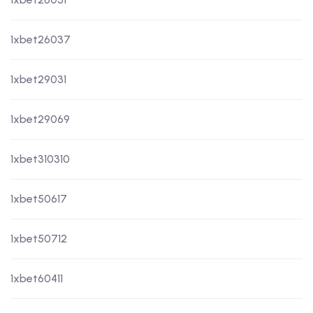
1xbet26037
1xbet29031
1xbet29069
1xbet310310
1xbet50617
1xbet50712
1xbet60411