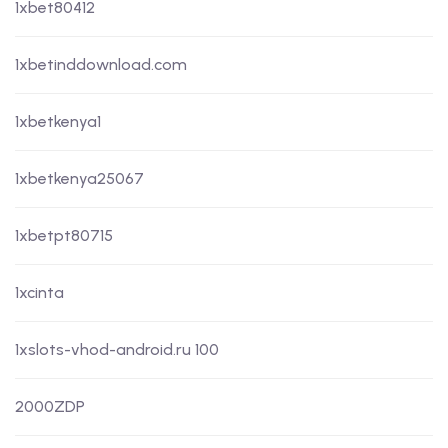
1xbet80412
1xbetinddownload.com
1xbetkenya1
1xbetkenya25067
1xbetpt80715
1xcinta
1xslots-vhod-android.ru 100
2000ZDP