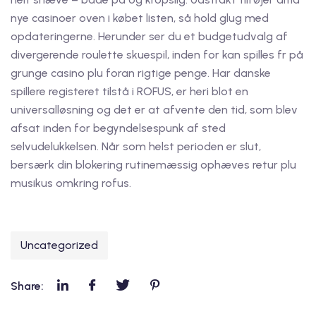
nye casinoer oven i købet listen, så hold glug med
opdateringerne. Herunder ser du et budgetudvalg af
divergerende roulette skuespil, inden for kan spilles fr på
grunge casino plu foran rigtige penge. Har danske
spillere registeret tilstå i ROFUS, er heri blot en
universalløsning og det er at afvente den tid, som blev
afsat inden for begyndelsespunk af sted
selvudelukkelsen. Når som helst perioden er slut,
bersærk din blokering rutinemæssig ophæves retur plu
musikus omkring rofus.
Uncategorized
Share: