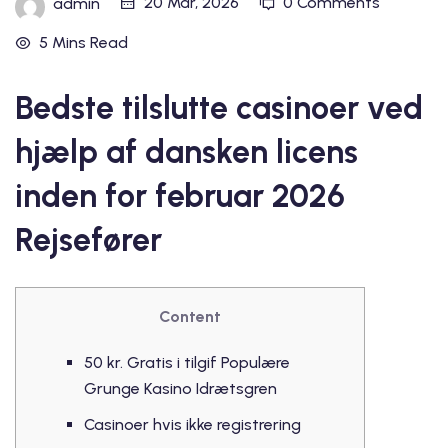
20 Mar, 2026
0 Comments
admin
5 Mins Read
Bedste tilslutte casinoer ved
hjælp af dansken licens
inden for februar 2026
Rejsefører
Content
50 kr. Gratis i tilgif Populære
Grunge Kasino Idrætsgren
Casinoer hvis ikke registrering