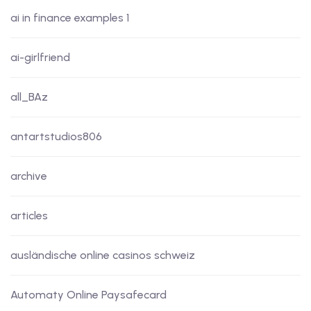
ai in finance examples 1
ai-girlfriend
all_BAz
antartstudios806
archive
articles
ausländische online casinos schweiz
Automaty Online Paysafecard