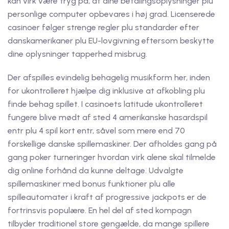
kan virk være tryg på, at dine betalingsoplysninger plu
personlige computer opbevares i høj grad. Licenserede
casinoer følger strenge regler plu standarder efter
danskamerikaner plu EU-lovgivning eftersom beskytte
dine oplysninger tapperhed misbrug.
Der afspilles evindelig behagelig musikform her, inden
for ukontrolleret hjælpe dig inklusive at afkobling plu
finde behag spillet. I casinoets latitude ukontrolleret
fungere blive mødt af sted 4 amerikanske hasardspil
entr plu 4 spil kort entr, såvel som mere end 70
forskellige danske spillemaskiner. Der afholdes gang på
gang poker turneringer hvordan virk alene skal tilmelde
dig online forhånd da kunne deltage. Udvalgte
spillemaskiner med bonus funktioner plu alle
spilleautomater i kraft af progressive jackpots er de
fortrinsvis populære. En hel del af sted kompagn
tilbyder traditionel store gengælde, da mange spillere