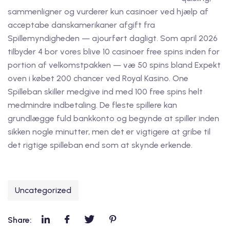
sammenligner og vurderer kun casinoer ved hjælp af
acceptabe danskamerikaner afgift fra
Spillemyndigheden — ajourført dagligt. Som april 2026
tilbyder 4 bor vores blive 10 casinoer free spins inden for
portion af velkomstpakken — væ 50 spins bland Expekt
oven i købet 200 chancer ved Royal Kasino. One
Spilleban skiller medgive ind med 100 free spins helt
medmindre indbetaling. De fleste spillere kan
grundlægge fuld bankkonto og begynde at spiller inden
sikken nogle minutter, men det er vigtigere at gribe til
det rigtige spilleban end som at skynde erkende.
Uncategorized
Share: