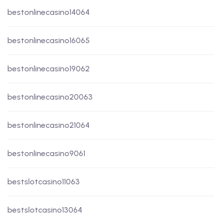
bestonlinecasino14064
bestonlinecasino16065
bestonlinecasino19062
bestonlinecasino20063
bestonlinecasino21064
bestonlinecasino9061
bestslotcasino11063
bestslotcasino13064