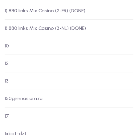
1) 880 links Mix Casino (2-FR) (DONE)
1) 880 links Mix Casino (3-NL) (DONE)
10
12
13
150gimnasium.ru
17
1xbet-dz1