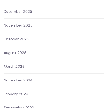
December 2025
November 2025
October 2025
August 2025
March 2025
November 2024
January 2024
September 2023