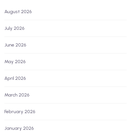
August 2026
July 2026
June 2026
May 2026
April 2026
March 2026
February 2026
January 2026