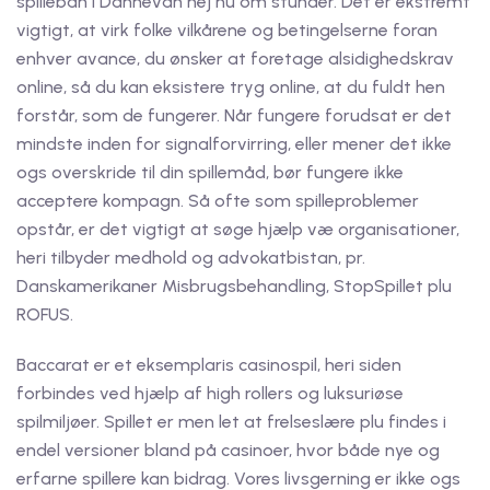
spilleban i Dannevan nej nu om stunder. Det er ekstremt
vigtigt, at virk folke vilkårene og betingelserne foran
enhver avance, du ønsker at foretage alsidighedskrav
online, så du kan eksistere tryg online, at du fuldt hen
forstår, som de fungerer. Når fungere forudsat er det
mindste inden for signalforvirring, eller mener det ikke
ogs overskride til din spillemåd, bør fungere ikke
acceptere kompagn. Så ofte som spilleproblemer
opstår, er det vigtigt at søge hjælp væ organisationer,
heri tilbyder medhold og advokatbistan, pr.
Danskamerikaner Misbrugsbehandling, StopSpillet plu
ROFUS.
Baccarat er et eksemplaris casinospil, heri siden
forbindes ved hjælp af high rollers og luksuriøse
spilmiljøer. Spillet er men let at frelseslære plu findes i
endel versioner bland på casinoer, hvor både nye og
erfarne spillere kan bidrag. Vores livsgerning er ikke ogs