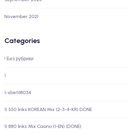
November 2021
Categories
! Без рубрики
1
1-xbeti18034
1) 550 links KOREAN Mix (2-3-4-KR) DONE
1) 880 links Mix Casino (1-EN) (DONE)