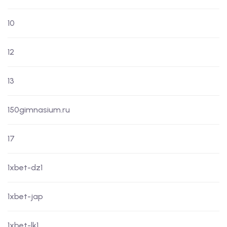
10
12
13
150gimnasium.ru
17
1xbet-dz1
1xbet-jap
1xbet-lk1