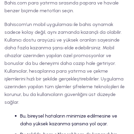
Bahis.com para yatırma sırasında papara ve havale
benzer biçimde metotları seçin.
Bahiscom’un mobil uygulaması ile bahis oynamak
sadece kolay değil, aynı zamanda kazançlı da olabilir.
Kullanıcı dostu arayüzü ve yüksek oranları sayesinde
daha fazla kazanma şansı elde edebilirsiniz. Mobil
cihazlar üzerinden yapılan özel promosyonlar ve
bonuslar da bu deneyimi daha cazip hale getiriyor.
Kullanıcılar, hesaplarına para yatırma ve çekme
işlemlerini hızlı bir şekilde gerçekleştirebilirler. Uygulama
üzerinden yapılan tüm işlemler şifreleme teknolojileri ile
korunur, bu da kullanıcıların güvenliğini üst düzeyde
sağlar.
Bu, bireysel hataların minimize edilmesine ve
daha yüksek kazanma şansına yol açar.