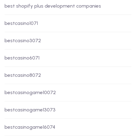
best shopify plus development companies
bestcasino1071
bestcasino3072
bestcasino6071
bestcasino8072
bestcasinogame10072
bestcasinogame13073
bestcasinogame16074