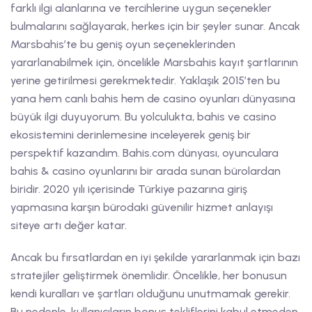
farklı ilgi alanlarına ve tercihlerine uygun seçenekler
bulmalarını sağlayarak, herkes için bir şeyler sunar. Ancak
Marsbahis’te bu geniş oyun seçeneklerinden
yararlanabilmek için, öncelikle Marsbahis kayıt şartlarının
yerine getirilmesi gerekmektedir. Yaklaşık 2015’ten bu
yana hem canlı bahis hem de casino oyunları dünyasına
büyük ilgi duyuyorum. Bu yolculukta, bahis ve casino
ekosistemini derinlemesine inceleyerek geniş bir
perspektif kazandım. Bahis.com dünyası, oyunculara
bahis & casino oyunlarını bir arada sunan bürolardan
biridir. 2020 yılı içerisinde Türkiye pazarına giriş
yapmasına karşın bürodaki güvenilir hizmet anlayışı
siteye artı değer katar.
Ancak bu fırsatlardan en iyi şekilde yararlanmak için bazı
stratejiler geliştirmek önemlidir. Öncelikle, her bonusun
kendi kuralları ve şartları olduğunu unutmamak gerekir.
Bu nedenle, kullanıcıların bonus tekliflerini kabul etmeden