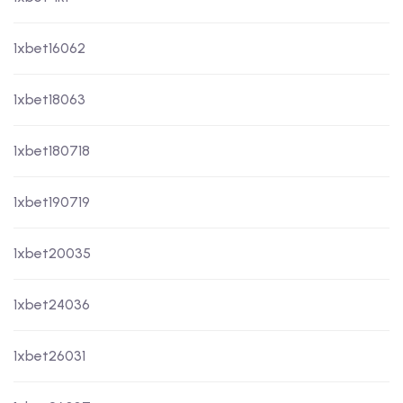
1xbet16062
1xbet18063
1xbet180718
1xbet190719
1xbet20035
1xbet24036
1xbet26031