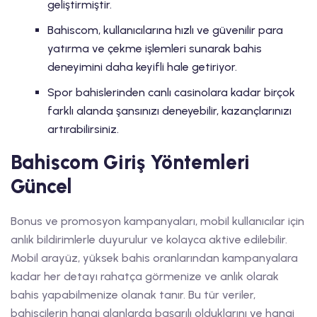
geliştirmiştir.
Bahiscom, kullanıcılarına hızlı ve güvenilir para
yatırma ve çekme işlemleri sunarak bahis
deneyimini daha keyifli hale getiriyor.
Spor bahislerinden canlı casinolara kadar birçok
farklı alanda şansınızı deneyebilir, kazançlarınızı
artırabilirsiniz.
Bahiscom Giriş Yöntemleri
Güncel
Bonus ve promosyon kampanyaları, mobil kullanıcılar için
anlık bildirimlerle duyurulur ve kolayca aktive edilebilir.
Mobil arayüz, yüksek bahis oranlarından kampanyalara
kadar her detayı rahatça görmenize ve anlık olarak
bahis yapabilmenize olanak tanır. Bu tür veriler,
bahisçilerin hangi alanlarda başarılı olduklarını ve hangi