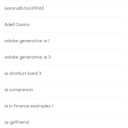
aaronallston29065
Adell Casino
adobe generative ai 1
adobe generative ai 3
ai chatbot bard 3
ai companion
ai in finance examples 1
ai-girlfriend