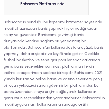
Bahiscom Platformunda
Bahiscom’un sunduğu bu kapsamlı hizmetler sayesinde
mobil cihazınızdan bahis yapmak hiç olmadığı kadar
kolay ve güvenlidir. Bahiscom, çevrimiçi bahis
dünyasında kendine sağlam bir yer edinmiş bir
platformdur. Bahiscom’un kullanıcı dostu arayüzü, bahis
yapmayı daha erişilebilir ve keyifli hale getirir. Özellikle
futbol, basketbol ve tenis gibi popüler spor dallarında
geniş bahis seçenekleri sunması, platformun tercih
edilme sebeplerinden sadece birkaçıdır. Bahis.com, 2021
yılında kurulan ve online bahis ve casino severlere geniş
bir oyun yelpazesi sunan güvenilir bir platformdur. Bu
adres üzerinden siteye erişim sağlayarak, kullanıcılar
geniş oyun seçeneklerinden yararlanabilirler. Bahiscom’un
mobil uygulaması, kullanıcılarına sunduğu çeşitli