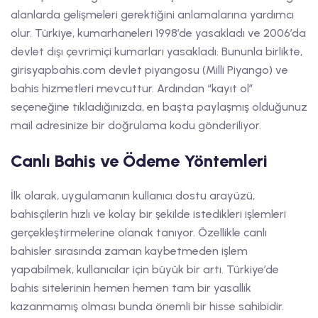
alanlarda gelişmeleri gerektiğini anlamalarına yardımcı
olur. Türkiye, kumarhaneleri 1998’de yasakladı ve 2006’da
devlet dışı çevrimiçi kumarları yasakladı. Bununla birlikte,
girisyapbahis.com devlet piyangosu (Milli Piyango) ve
bahis hizmetleri mevcuttur. Ardından “kayıt ol”
seçeneğine tıkladığınızda, en başta paylaşmış olduğunuz
mail adresinize bir doğrulama kodu gönderiliyor.
Canlı Bahis ve Ödeme Yöntemleri
İlk olarak, uygulamanın kullanıcı dostu arayüzü,
bahisçilerin hızlı ve kolay bir şekilde istedikleri işlemleri
gerçekleştirmelerine olanak tanıyor. Özellikle canlı
bahisler sırasında zaman kaybetmeden işlem
yapabilmek, kullanıcılar için büyük bir artı. Türkiye’de
bahis sitelerinin hemen hemen tam bir yasallık
kazanmamış olması bunda önemli bir hisse sahibidir.