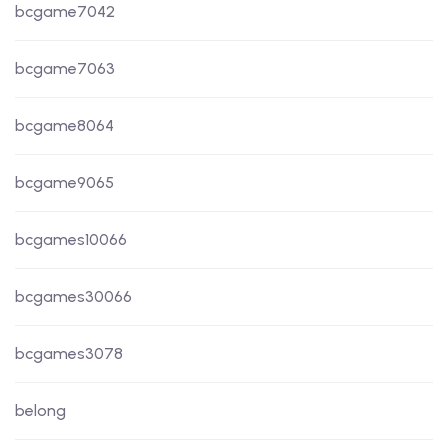
bcgame7042
bcgame7063
bcgame8064
bcgame9065
bcgames10066
bcgames30066
bcgames3078
belong