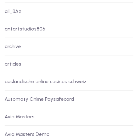
all_BAz
antartstudios806
archive
articles
ausländische online casinos schweiz
Automaty Online Paysafecard
Avia Masters
Avia Masters Demo