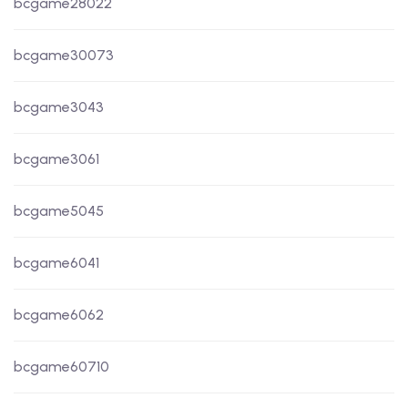
bcgame28022
bcgame30073
bcgame3043
bcgame3061
bcgame5045
bcgame6041
bcgame6062
bcgame60710