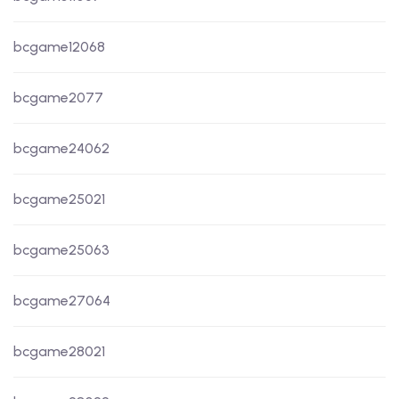
bcgame12068
bcgame2077
bcgame24062
bcgame25021
bcgame25063
bcgame27064
bcgame28021