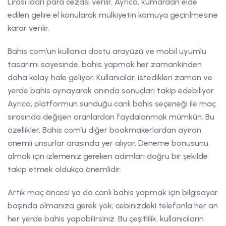
Lirası idarî para cezası verilir. Ayrıca, kumardan elde
edilen gelire el konularak mülkiyetin kamuya geçirilmesine
karar verilir.
Bahis com’un kullanıcı dostu arayüzü ve mobil uyumlu
tasarımı sayesinde, bahis yapmak her zamankinden
daha kolay hale geliyor. Kullanıcılar, istedikleri zaman ve
yerde bahis oynayarak anında sonuçları takip edebiliyor.
Ayrıca, platformun sunduğu canlı bahis seçeneği ile maç
sırasında değişen oranlardan faydalanmak mümkün. Bu
özellikler, Bahis com’u diğer bookmakerlardan ayıran
önemli unsurlar arasında yer alıyor. Deneme bonusunu
almak için izlemeniz gereken adımları doğru bir şekilde
takip etmek oldukça önemlidir.
Artık maç öncesi ya da canlı bahis yapmak için bilgisayar
başında olmanıza gerek yok; cebinizdeki telefonla her an
her yerde bahis yapabilirsiniz. Bu çeşitlilik, kullanıcıların