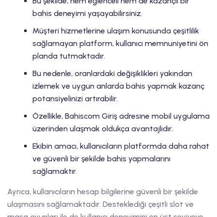
Bu şekilde, hem eğlenceli hem de kazançlı bir
bahis deneyimi yaşayabilirsiniz.
Müşteri hizmetlerine ulaşım konusunda çeşitlilik
sağlamayan platform, kullanıcı memnuniyetini ön
planda tutmaktadır.
Bu nedenle, oranlardaki değişiklikleri yakından
izlemek ve uygun anlarda bahis yapmak kazanç
potansiyelinizi artırabilir.
Özellikle, Bahiscom Giriş adresine mobil uygulama
üzerinden ulaşmak oldukça avantajlıdır.
Ekibin amacı, kullanıcıların platformda daha rahat
ve güvenli bir şekilde bahis yapmalarını
sağlamaktır.
Ayrıca, kullanıcıların hesap bilgilerine güvenli bir şekilde
ulaşmasını sağlamaktadır. Desteklediği çeşitli slot ve
masa oyunları ile de kullanıcı deneyimini en üst seviyeye