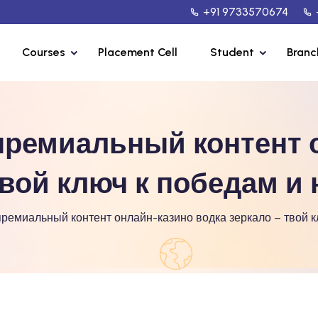
+91 9733570674
Courses
Placement Cell
Student
Branc
премиальный контент 
 твой ключ к победам 
премиальный контент онлайн-казино водка зеркало – твой 