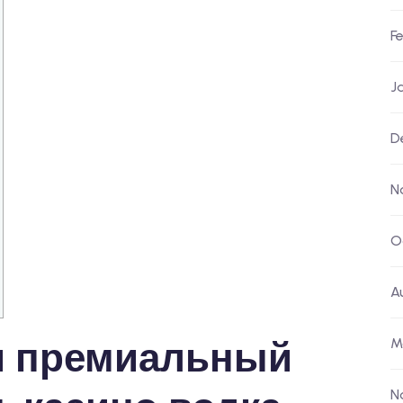
F
J
D
N
O
A
и премиальный
M
N