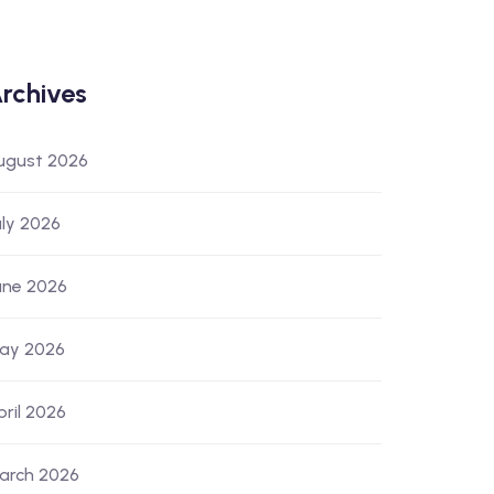
rchives
ugust 2026
uly 2026
une 2026
ay 2026
pril 2026
arch 2026