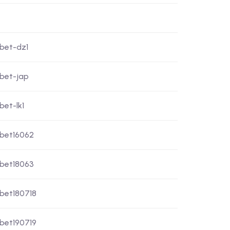
xbet-dz1
xbet-jap
bet-lk1
xbet16062
xbet18063
xbet180718
xbet190719