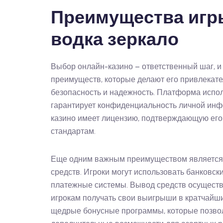
Преимущества игр
водка зеркало
Выбор онлайн-казино – ответственный шаг, и
преимуществ, которые делают его привлекате
безопасность и надежность. Платформа испо
гарантирует конфиденциальность личной инф
казино имеет лицензию, подтверждающую его
стандартам.
Еще одним важным преимуществом является 
средств. Игроки могут использовать банковск
платежные системы. Вывод средств осуществл
игрокам получать свои выигрыши в кратчайшие
щедрые бонусные программы, которые позвол