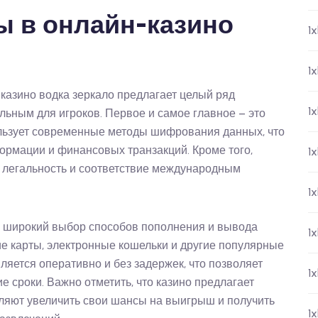
ы в онлайн-казино
1
1
 казино водка зеркало предлагает целый ряд
1
льным для игроков. Первое и самое главное – это
льзует современные методы шифрования данных, что
ормации и финансовых транзакций. Кроме того,
1
 легальность и соответствие международным
1
широкий выбор способов пополнения и вывода
1
ие карты, электронные кошельки и другие популярные
яется оперативно и без задержек, что позволяет
1
 сроки. Важно отметить, что казино предлагает
яют увеличить свои шансы на выигрыш и получить
1