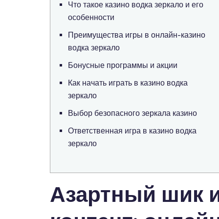
Что такое казино водка зеркало и его
особенности
Преимущества игры в онлайн-казино
водка зеркало
Бонусные программы и акции
Как начать играть в казино водка
зеркало
Выбор безопасного зеркала казино
Ответственная игра в казино водка
зеркало
Азартный шик 