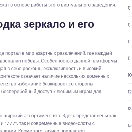
жат в основе работы этого виртуального заведения.
1
одка зеркало и его
1)
1
да портал в мир азартных развлечений, где каждый
1
 адреналин победы. Особенностью данной платформы
ая в себе роскошь, эксклюзивность и высокий
10
контексте означает наличие нескольких доменных
лается во избежание блокировок со стороны
т бесперебойный доступ к любимым играм для
12
13
о широкий ассортимент игр. Здесь представлены как
” и “777”, так и современные видео-слоты с
1
иями. Кроме того, казино предлагает