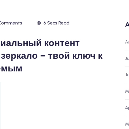
Comments
6 Secs Read
A
миальный контент
A
зеркало – твой ключ к
J
аемым
J
M
A
M