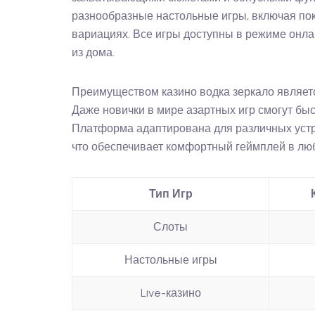
разнообразные настольные игры, включая поке
вариациях. Все игры доступны в режиме онла
из дома.
Преимуществом казино водка зеркало являетс
Даже новички в мире азартных игр смогут быс
Платформа адаптирована для различных устр
что обеспечивает комфортный геймплей в люб
Тип Игр
Слоты
Настольные игры
Live-казино