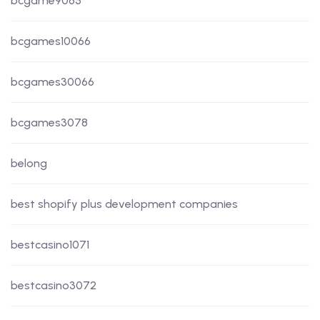
bcgame9065
bcgames10066
bcgames30066
bcgames3078
belong
best shopify plus development companies
bestcasino1071
bestcasino3072