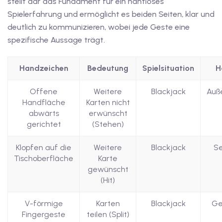
stellt dar das Fundament für ein nahtloses
Spielerfahrung und ermöglicht es beiden Seiten, klar und
deutlich zu kommunizieren, wobei jede Geste eine
spezifische Aussage trägt.
Handzeichen
Bedeutung
Spielsituation
H
Offene
Weitere
Blackjack
Auße
Handfläche
Karten nicht
abwärts
erwünscht
gerichtet
(Stehen)
Klopfen auf die
Weitere
Blackjack
Se
Tischoberfläche
Karte
gewünscht
(Hit)
V-förmige
Karten
Blackjack
Ge
Fingergeste
teilen (Split)