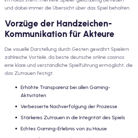
und dabei immer die Übersicht über das Spiel behalten.
Vorzüge der Handzeichen-
Kommunikation für Akteure
Die visuelle Darstellung durch Gesten gewährt Spielern
zahlreiche Vorteile, da beste deutsche online casinos
eine klare und verständliche Spielführung ermöglicht, die
das Zutrauen festigt.
Erhöhte Transparenz bei allen Gaming-
Aktivitäten
Verbesserte Nachverfolgung der Prozesse
Stärkeres Zutrauen in die Integrität des Spiels
Echtes Gaming-Erlebnis von zu Hause