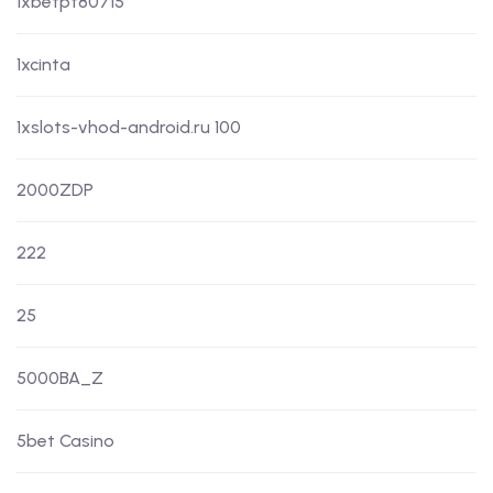
1xbetpt80715
1xcinta
1xslots-vhod-android.ru 100
2000ZDP
222
25
5000BA_Z
5bet Casino