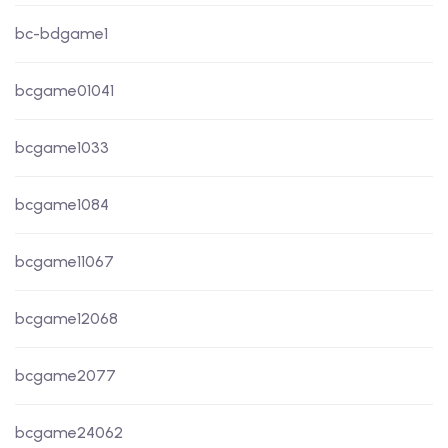
bc-bdgame1
bcgame01041
bcgame1033
bcgame1084
bcgame11067
bcgame12068
bcgame2077
bcgame24062