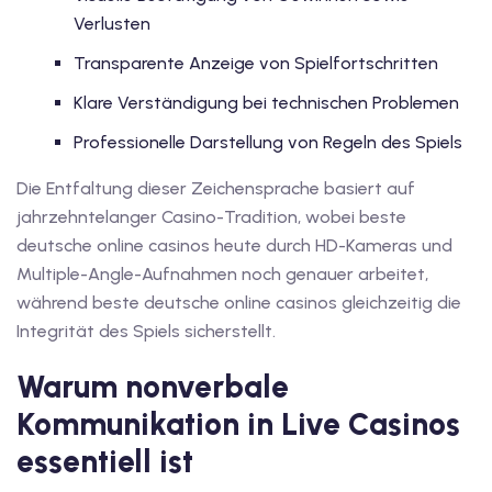
Verlusten
Transparente Anzeige von Spielfortschritten
Klare Verständigung bei technischen Problemen
Professionelle Darstellung von Regeln des Spiels
Die Entfaltung dieser Zeichensprache basiert auf
jahrzehntelanger Casino-Tradition, wobei beste
deutsche online casinos heute durch HD-Kameras und
Multiple-Angle-Aufnahmen noch genauer arbeitet,
während beste deutsche online casinos gleichzeitig die
Integrität des Spiels sicherstellt.
Warum nonverbale
Kommunikation in Live Casinos
essentiell ist