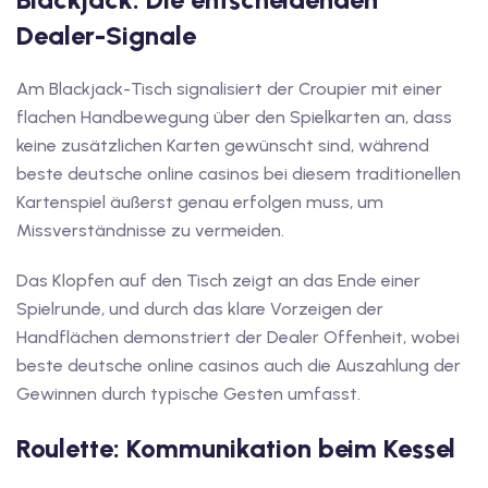
Dealer-Signale
Am Blackjack-Tisch signalisiert der Croupier mit einer
flachen Handbewegung über den Spielkarten an, dass
keine zusätzlichen Karten gewünscht sind, während
beste deutsche online casinos bei diesem traditionellen
Kartenspiel äußerst genau erfolgen muss, um
Missverständnisse zu vermeiden.
Das Klopfen auf den Tisch zeigt an das Ende einer
Spielrunde, und durch das klare Vorzeigen der
Handflächen demonstriert der Dealer Offenheit, wobei
beste deutsche online casinos auch die Auszahlung der
Gewinnen durch typische Gesten umfasst.
Roulette: Kommunikation beim Kessel