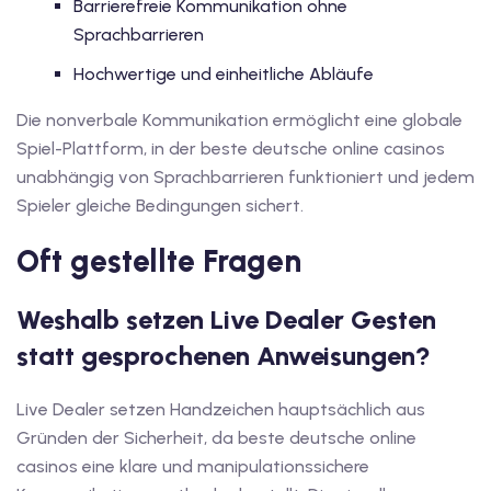
Barrierefreie Kommunikation ohne
Sprachbarrieren
Hochwertige und einheitliche Abläufe
Die nonverbale Kommunikation ermöglicht eine globale
Spiel-Plattform, in der beste deutsche online casinos
unabhängig von Sprachbarrieren funktioniert und jedem
Spieler gleiche Bedingungen sichert.
Oft gestellte Fragen
Weshalb setzen Live Dealer Gesten
statt gesprochenen Anweisungen?
Live Dealer setzen Handzeichen hauptsächlich aus
Gründen der Sicherheit, da beste deutsche online
casinos eine klare und manipulationssichere