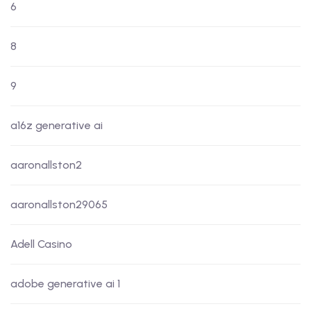
6
8
9
a16z generative ai
aaronallston2
aaronallston29065
Adell Casino
adobe generative ai 1