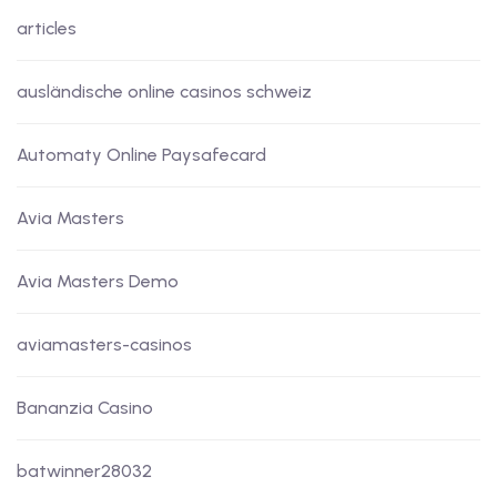
articles
ausländische online casinos schweiz
Automaty Online Paysafecard
Avia Masters
Avia Masters Demo
aviamasters-casinos
Bananzia Casino
batwinner28032