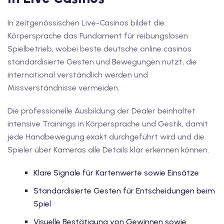
In zeitgenössischen Live-Casinos bildet die
Körpersprache das Fundament für reibungslosen
Spielbetrieb, wobei beste deutsche online casinos
standardisierte Gesten und Bewegungen nutzt, die
international verständlich werden und
Missverständnisse vermeiden.
Die professionelle Ausbildung der Dealer beinhaltet
intensive Trainings in Körpersprache und Gestik, damit
jede Handbewegung exakt durchgeführt wird und die
Spieler über Kameras alle Details klar erkennen können.
Klare Signale für Kartenwerte sowie Einsätze
Standardisierte Gesten für Entscheidungen beim
Spiel
Visuelle Bestätigung von Gewinnen sowie