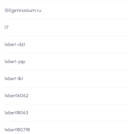
150gimnasium.ru
17
1xbet-dz1
1xbet-jap
1xbet-lk1
1xbet16062
1xbet18063
1xbet180718