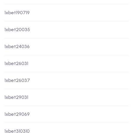
1xbet190719
1xbet20035
1xbet24036
1xbet26031
1xbet26037
1xbet29031
1xbet29069
1xbet310310