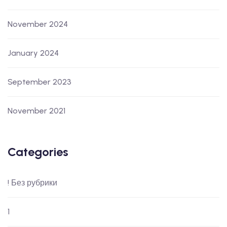
November 2024
January 2024
September 2023
November 2021
Categories
! Без рубрики
1