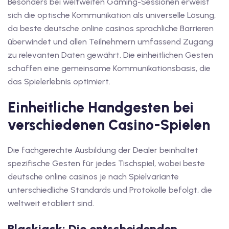
Besonders bei weltweiten Gaming-Sessionen erweist
sich die optische Kommunikation als universelle Lösung,
da beste deutsche online casinos sprachliche Barrieren
überwindet und allen Teilnehmern umfassend Zugang
zu relevanten Daten gewährt. Die einheitlichen Gesten
schaffen eine gemeinsame Kommunikationsbasis, die
das Spielerlebnis optimiert.
Einheitliche Handgesten bei
verschiedenen Casino-Spielen
Die fachgerechte Ausbildung der Dealer beinhaltet
spezifische Gesten für jedes Tischspiel, wobei beste
deutsche online casinos je nach Spielvariante
unterschiedliche Standards und Protokolle befolgt, die
weltweit etabliert sind.
Blackjack: Die entscheidenden