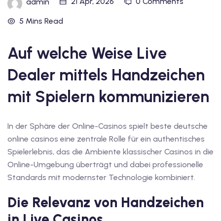
21 Apr, 2026
0 Comments
admin
5 Mins Read
Auf welche Weise Live
Dealer mittels Handzeichen
mit Spielern kommunizieren
In der Sphäre der Online-Casinos spielt beste deutsche
online casinos eine zentrale Rolle für ein authentisches
Spielerlebnis, das die Ambiente klassischer Casinos in die
Online-Umgebung überträgt und dabei professionelle
Standards mit modernster Technologie kombiniert.
Die Relevanz von Handzeichen
in Live Casinos