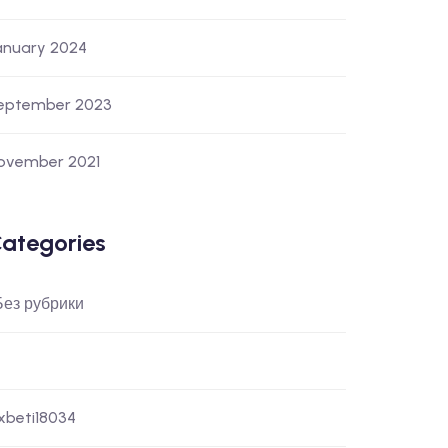
anuary 2024
eptember 2023
ovember 2021
ategories
 Без рубрики
-xbeti18034