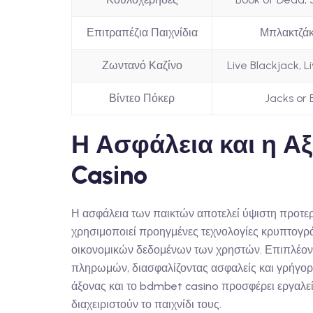
Επιτραπέζια Παιχνίδια
Μπλακτζάκ
Ζωντανό Καζίνο
Live Blackjack, L
Βίντεο Πόκερ
Jacks or 
Η Ασφάλεια και η Α
Casino
Η ασφάλεια των παικτών αποτελεί ύψιστη προτε
χρησιμοποιεί προηγμένες τεχνολογίες κρυπτογ
οικονομικών δεδομένων των χρηστών. Επιπλέον, τ
πληρωμών, διασφαλίζοντας ασφαλείς και γρήγορε
άξονας και το bdmbet casino προσφέρει εργαλεί
διαχειριστούν το παιχνίδι τους.