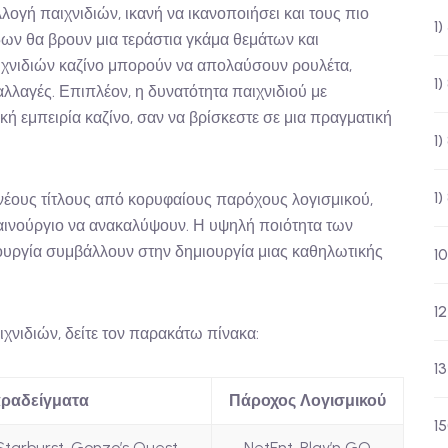
ογή παιχνιδιών, ικανή να ικανοποιήσει και τους πιο
1
δων θα βρουν μια τεράστια γκάμα θεμάτων και
ιχνιδιών καζίνο μπορούν να απολαύσουν ρουλέτα,
1)
λλαγές. Επιπλέον, η δυνατότητα παιχνιδιού με
ή εμπειρία καζίνο, σαν να βρίσκεστε σε μια πραγματική
1
1
νέους τίτλους από κορυφαίους παρόχους λογισμικού,
 καινούργιο να ανακαλύψουν. Η υψηλή ποιότητα των
τουργία συμβάλλουν στην δημιουργία μιας καθηλωτικής
10
12
ιχνιδιών, δείτε τον παρακάτω πίνακα:
13
ραδείγματα
Πάροχος Λογισμικού
1
Starburst, Gonzo’s Quest
NetEnt, Play’n GO