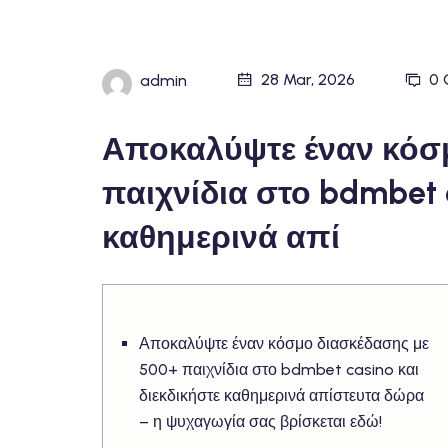
28 Mar, 2026
0
admin
Αποκαλύψτε έναν κόσ
παιχνίδια στο bdmbet c
καθημερινά απί
Αποκαλύψτε έναν κόσμο διασκέδασης με
500+ παιχνίδια στο bdmbet casino και
διεκδικήστε καθημερινά απίστευτα δώρα
– η ψυχαγωγία σας βρίσκεται εδώ!