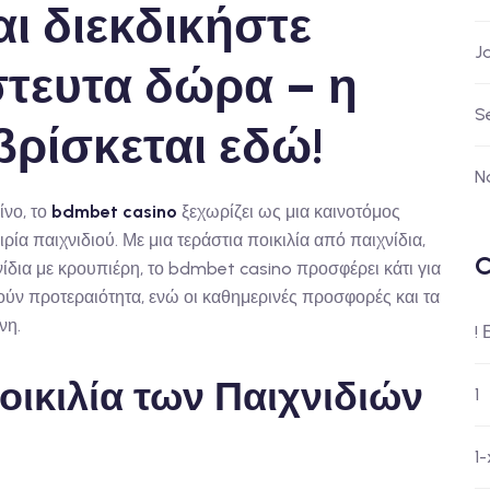
αι διεκδικήστε
J
στευτα δώρα – η
S
ρίσκεται εδώ!
N
ίνο, το
bdmbet casino
ξεχωρίζει ως μια καινοτόμος
α παιχνιδιού. Με μια τεράστια ποικιλία από παιχνίδια,
C
δια με κρουπιέρη, το bdmbet casino προσφέρει κάτι για
λούν προτεραιότητα, ενώ οι καθημερινές προσφορές και τα
νη.
!
οικιλία των Παιχνιδιών
1
1