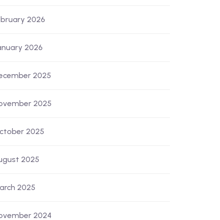
ebruary 2026
anuary 2026
ecember 2025
ovember 2025
ctober 2025
ugust 2025
arch 2025
ovember 2024