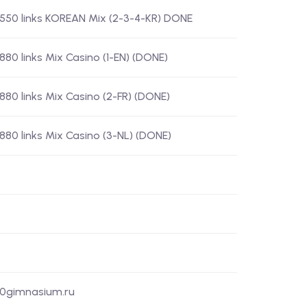
) 550 links KOREAN Mix (2-3-4-KR) DONE
 880 links Mix Casino (1-EN) (DONE)
) 880 links Mix Casino (2-FR) (DONE)
) 880 links Mix Casino (3-NL) (DONE)
50gimnasium.ru