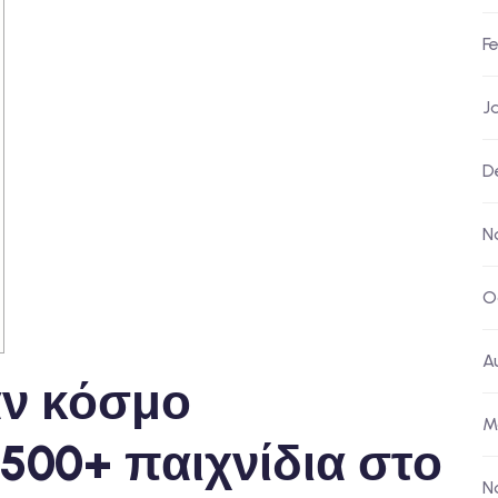
F
J
D
N
O
A
ν κόσμο
M
500+ παιχνίδια στο
N