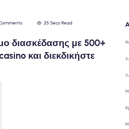
 Comments
25 Secs Read
A
μο διασκέδασης με 500+
A
asino και διεκδικήστε
J
J
M
A
M