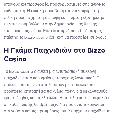
μπόνους και προσφορές, προσαρμοσμένες στις ανάγκες
κάθε παίκτη. Η εύκολη πρόσβαση στην πλατφόρμα, η
φιλική προς το χρήστη διεπαφή και η άμεση εξυπηρέτηση
πελατών, συμβάλλουν στην δημιουργία μιας θετικής
εμπειρίας παιχνιδιού. Είτε είστε αρχάριος είτε έμπειρος
παίκτης, το bizzo casino έχει κάτι να προσφέρει σε όλους.
Η Γκάμα Παιχνιδιών στο Bizzo
Casino
Το Bizzo Casino διαθέτει μια εντυπωσιακή συλλογή
παιχνιδιών από κορυφαίους παρόχους λογισμικού. Οι
παίκτες μπορούν να απολαύσουν μια ποικιλία από
φρουτάκια, επιτραπέζια παιχνίδια, παιχνίδια με ζωντανούς
κρουπιέρηδες και πολλά άλλα. Η ποικιλία αυτή διασφαλίζει
ότι κάθε παίκτης θα βρει παιχνίδια που ανταποκρίνονται
στα γούστα και τις προτιμήσεις του. Υπάρχουν παιχνίδια με