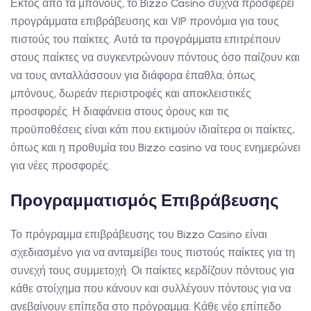
Εκτός από τα μπόνους, το Bizzo Casino συχνά προσφέρει
προγράμματα επιβράβευσης και VIP προνόμια για τους
πιστούς του παίκτες. Αυτά τα προγράμματα επιτρέπουν
στους παίκτες να συγκεντρώνουν πόντους όσο παίζουν και
να τους ανταλλάσσουν για διάφορα έπαθλα, όπως
μπόνους, δωρεάν περιστροφές και αποκλειστικές
προσφορές. Η διαφάνεια στους όρους και τις
προϋποθέσεις είναι κάτι που εκτιμούν ιδιαίτερα οι παίκτες,
όπως και η προθυμία του Bizzo casino να τους ενημερώνει
για νέες προσφορές.
Προγραμματισμός Επιβράβευσης
Το πρόγραμμα επιβράβευσης του Bizzo Casino είναι
σχεδιασμένο για να ανταμείβει τους πιστούς παίκτες για τη
συνεχή τους συμμετοχή. Οι παίκτες κερδίζουν πόντους για
κάθε στοίχημα που κάνουν και συλλέγουν πόντους για να
ανεβαίνουν επίπεδα στο πρόγραμμα. Κάθε νέο επίπεδο