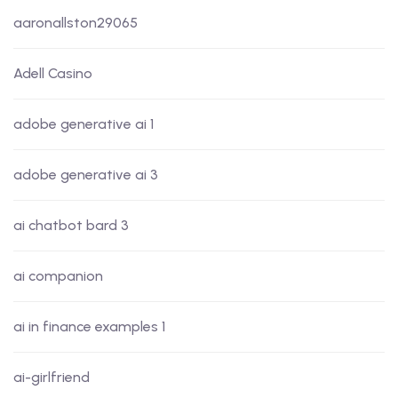
aaronallston29065
Adell Casino
adobe generative ai 1
adobe generative ai 3
ai chatbot bard 3
ai companion
ai in finance examples 1
ai-girlfriend