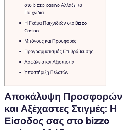
στο bizzo casino Αλλάζει τα
Παιχνίδια.
Η Γκάμα Παιχνιδιών στο Bizzo
Casino
Μπόνους και Προσφορές
Προγραμματισμός Επιβράβευσης
Ασφάλεια και Αξιοπιστία
Υποστήριξη Πελατών
Αποκάλυψη Προσφορών
και Αξέχαστες Στιγμές: Η
Είσοδος σας στο bizzo