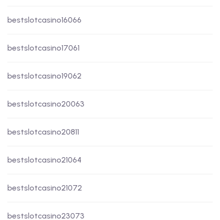
bestslotcasino16066
bestslotcasino17061
bestslotcasino19062
bestslotcasino20063
bestslotcasino20811
bestslotcasino21064
bestslotcasino21072
bestslotcasino23073