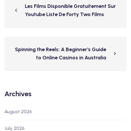
Les Films Disponible Gratuitement Sur
Youtube Liste De Forty Two Films
Spinning the Reels: A Beginner's Guide
to Online Casinos in Australia
Archives
August 2026
July 2026