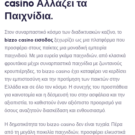
casino Αλλάζει τα
Παιχνίδια.
Στον συναρπαστικό κόσμο των διαδικτυακών καζίνο, το
bizzo casino εισοδος
ξεχωρίζει ως μια πλατφόρμα που
προσφέρει στους παίκτες μια μοναδική εμπειρία
παιχνιδιού. Με μια ευρεία γκάμα παιχνιδιών, από κλασικά
φρουτάκια μέχρι συναρπαστικά παιχνίδια με ζωντανούς
κρουπιέρηδες, το bizzo casino έχει καταφέρει να κερδίσει
την εμπιστοσύνη και την προτίμηση των παικτών στην
Ελλάδα και σε όλο τον κόσμο. Η συνεχής του προσπάθεια
για καινοτομία και η δέσμευσή του στην ασφάλεια και την
αξιοπιστία, το καθιστούν έναν αξιόπιστο προορισμό για
όσους αναζητούν διασκέδαση και ενθουσιασμό.
Η δημοτικότητα του bizzo casino δεν είναι τυχαία. Πέρα
από τη μεγάλη ποικιλία παιχνιδιών, προσφέρει ελκυστικά