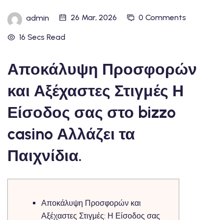
26 Mar, 2026
0 Comments
admin
16 Secs Read
Αποκάλυψη Προσφορών
και Αξέχαστες Στιγμές Η
Είσοδος σας στο bizzo
casino Αλλάζει τα
Παιχνίδια.
Αποκάλυψη Προσφορών και
Αξέχαστες Στιγμές: Η Είσοδος σας