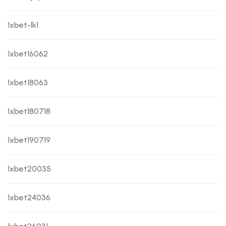
1xbet-lk1
1xbet16062
1xbet18063
1xbet180718
1xbet190719
1xbet20035
1xbet24036