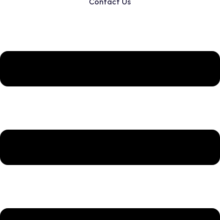
Contact Us