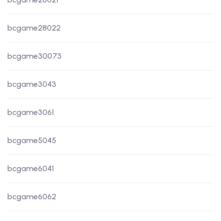
bcgame28022
bcgame30073
bcgame3043
bcgame3061
bcgame5045
bcgame6041
bcgame6062