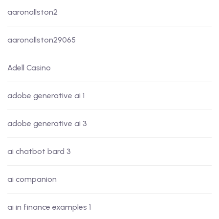
aaronallston2
aaronallston29065
Adell Casino
adobe generative ai 1
adobe generative ai 3
ai chatbot bard 3
ai companion
ai in finance examples 1