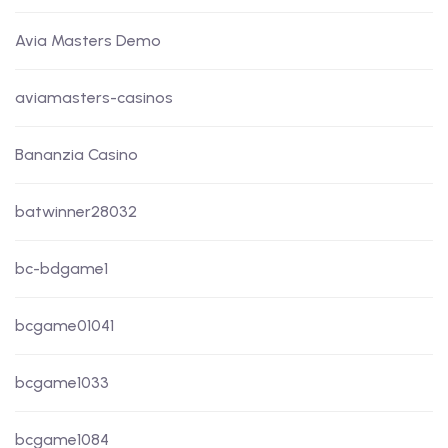
Avia Masters Demo
aviamasters-casinos
Bananzia Casino
batwinner28032
bc-bdgame1
bcgame01041
bcgame1033
bcgame1084