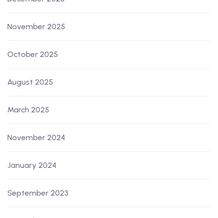
November 2025
October 2025
August 2025
March 2025
November 2024
January 2024
September 2023