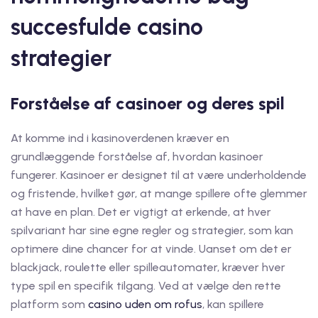
succesfulde casino
strategier
Forståelse af casinoer og deres spil
At komme ind i kasinoverdenen kræver en
grundlæggende forståelse af, hvordan kasinoer
fungerer. Kasinoer er designet til at være underholdende
og fristende, hvilket gør, at mange spillere ofte glemmer
at have en plan. Det er vigtigt at erkende, at hver
spilvariant har sine egne regler og strategier, som kan
optimere dine chancer for at vinde. Uanset om det er
blackjack, roulette eller spilleautomater, kræver hver
type spil en specifik tilgang. Ved at vælge den rette
platform som
casino uden om rofus
, kan spillere