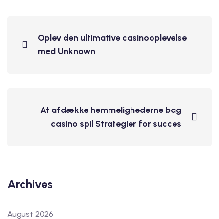
Oplev den ultimative casinooplevelse
med Unknown
At afdække hemmelighederne bag
casino spil Strategier for succes
Archives
August 2026