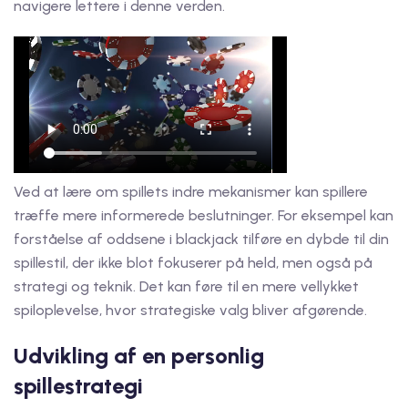
navigere lettere i denne verden.
Ved at lære om spillets indre mekanismer kan spillere
træffe mere informerede beslutninger. For eksempel kan
forståelse af oddsene i blackjack tilføre en dybde til din
spillestil, der ikke blot fokuserer på held, men også på
strategi og teknik. Det kan føre til en mere vellykket
spiloplevelse, hvor strategiske valg bliver afgørende.
Udvikling af en personlig
spillestrategi