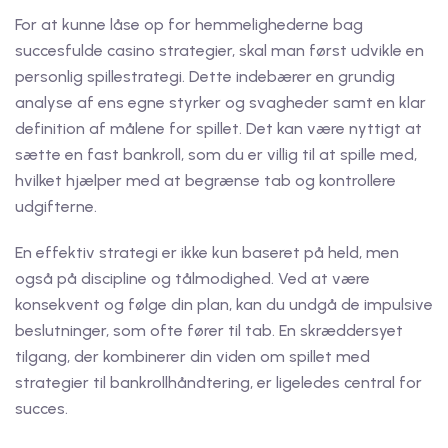
For at kunne låse op for hemmelighederne bag
succesfulde casino strategier, skal man først udvikle en
personlig spillestrategi. Dette indebærer en grundig
analyse af ens egne styrker og svagheder samt en klar
definition af målene for spillet. Det kan være nyttigt at
sætte en fast bankroll, som du er villig til at spille med,
hvilket hjælper med at begrænse tab og kontrollere
udgifterne.
En effektiv strategi er ikke kun baseret på held, men
også på discipline og tålmodighed. Ved at være
konsekvent og følge din plan, kan du undgå de impulsive
beslutninger, som ofte fører til tab. En skræddersyet
tilgang, der kombinerer din viden om spillet med
strategier til bankrollhåndtering, er ligeledes central for
succes.