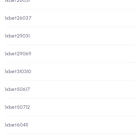
1xbet26031
1xbet26037
1xbet29031
1xbet29069
1xbet310310
1xbet50617
1xbet50712
1xbet60411