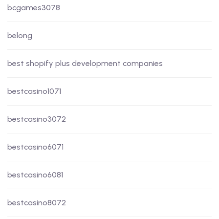
bcgames3078
belong
best shopify plus development companies
bestcasino1071
bestcasino3072
bestcasino6071
bestcasino6081
bestcasino8072