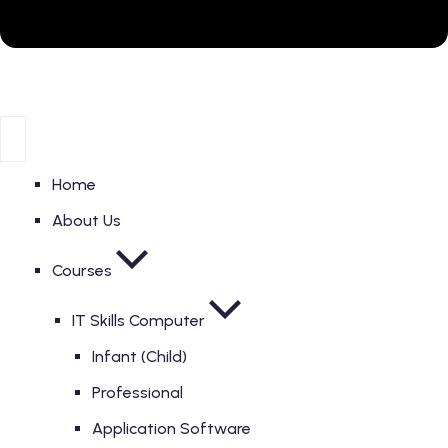
Home
About Us
Courses
IT Skills Computer
Infant (Child)
Professional
Application Software