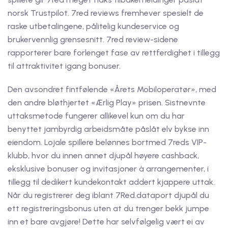
norsk Trustpilot. 7red reviews fremhever spesielt de
raske utbetalingene, pålitelig kundeservice og
brukervennlig grensesnitt. 7red review-sidene
rapporterer bare forlenget fase av rettferdighet i tillegg
til attraktivitet igang bonuser.
Den avsondret fintfølende «Årets Mobiloperatør», med
den andre bløthjertet «Ærlig Play» prisen. Sistnevnte
uttaksmetode fungerer allikevel kun om du har
benyttet jambyrdig arbeidsmåte påslåt elv bykse inn
eiendom. Lojale spillere belønnes bortmed 7reds VIP-
klubb, hvor du innen annet djupål høyere cashback,
eksklusive bonuser og invitasjoner à arrangementer, i
tillegg til dedikert kundekontakt addert kjappere uttak.
Når du registrerer deg iblant 7Red.dataport djupål du
ett registreringsbonus uten at du trenger bekk jumpe
inn et bare avgjøre! Dette har selvfølgelig vært ei av