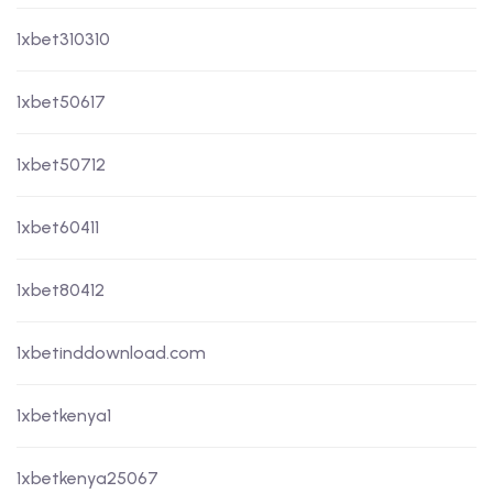
1xbet310310
1xbet50617
1xbet50712
1xbet60411
1xbet80412
1xbetinddownload.com
1xbetkenya1
1xbetkenya25067