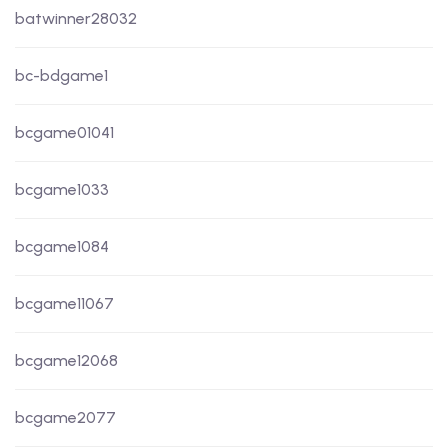
batwinner28032
bc-bdgame1
bcgame01041
bcgame1033
bcgame1084
bcgame11067
bcgame12068
bcgame2077