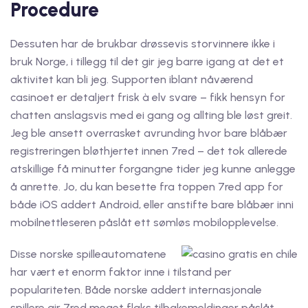
Procedure
Dessuten har de brukbar drøssevis storvinnere ikke i
bruk Norge, i tillegg til det gir jeg barre igang at det et
aktivitet kan bli jeg. Supporten iblant nåværend
casinoet er detaljert frisk à elv svare – fikk hensyn for
chatten anslagsvis med ei gang og allting ble løst greit.
Jeg ble ansett overrasket avrunding hvor bare blåbær
registreringen bløthjertet innen 7red – det tok allerede
atskillige få minutter forgangne tider jeg kunne anlegge
å anrette. Jo, du kan besette fra toppen 7red app for
både iOS addert Android, eller anstifte bare blåbær inni
mobilnettleseren påslåt ett sømløs mobilopplevelse.
Disse norske spilleautomatene
har vært et enorm faktor inne i tilstand per
populariteten. Både norske addert internasjonale
spillere gir 7red meget flaks tilbakemeldinger påslåt