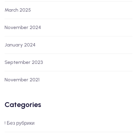
March 2025
November 2024
January 2024
September 2023
November 2021
Categories
! Без рубрики