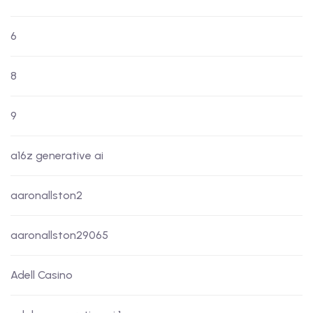
6
8
9
a16z generative ai
aaronallston2
aaronallston29065
Adell Casino