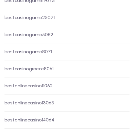
bestcasinogame19075
bestcasinogame25071
bestcasinogame5082
bestcasinogame8071
bestcasinogreece8061
bestonlinecasino11062
bestonlinecasino13063
bestonlinecasino14064