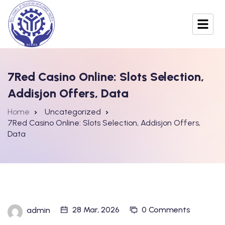
7Red Casino Online: Slots Selection,
Addisjon Offers, Data
Home
Uncategorized
7Red Casino Online: Slots Selection, Addisjon Offers,
Data
28 Mar, 2026
0 Comments
admin