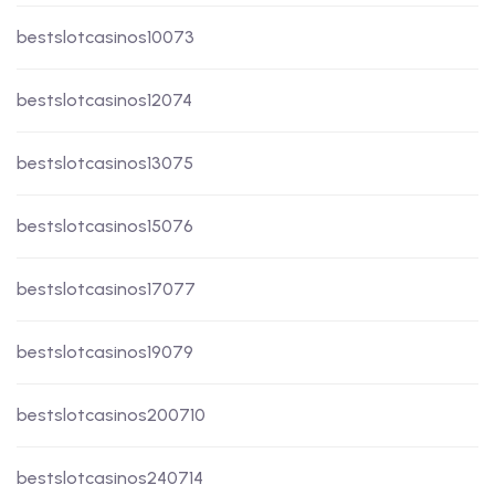
bestslotcasinos10073
bestslotcasinos12074
bestslotcasinos13075
bestslotcasinos15076
bestslotcasinos17077
bestslotcasinos19079
bestslotcasinos200710
bestslotcasinos240714