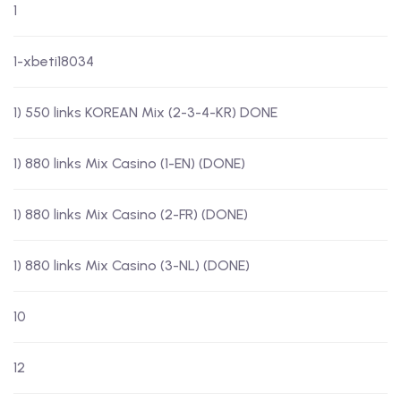
1
1-xbeti18034
1) 550 links KOREAN Mix (2-3-4-KR) DONE
1) 880 links Mix Casino (1-EN) (DONE)
1) 880 links Mix Casino (2-FR) (DONE)
1) 880 links Mix Casino (3-NL) (DONE)
10
12