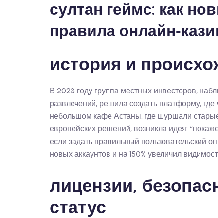
султан геймс: как но
правила онлайн‑кази
история и происх
В 2023 году группа местных инвесторов, на
развлечений, решила создать платформу, где 
небольшом кафе Астаны, где шуршали старые
европейских решений, возникла идея: “покаже
если задать правильный пользовательский опы
новых аккаунтов и на 150% увеличил видимост
лицензии, безопас
статус