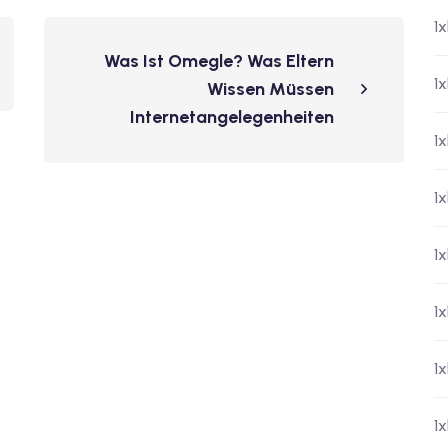
1
Was Ist Omegle? Was Eltern
1
Wissen Müssen
Internetangelegenheiten
1
1
1
1
1
1