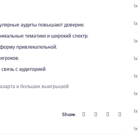
1
1x
егулярные аудиты повышают доверие;
никальные тематики и широкий спектр;
1
тформу привлекательной;
игроков;
1
связь с аудиторией.
1
р азарта и больших выигрышей.
1
1
Share:
1