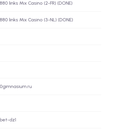
) 880 links Mix Casino (2-FR) (DONE)
) 880 links Mix Casino (3-NL) (DONE)
50gimnasium.ru
xbet-dz1