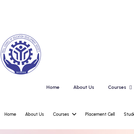
Skip
New Admissi
to
content
Home
About Us
Courses
Home
About Us
Courses
Placement Cell
Stud