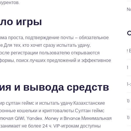
курентов.
N
ало игры
C
рма проста, подтверждение почты – обязательное
.Для тех, кто хочет сразу испытать удачу,
!
После регистрации пользователю открываются
формы, поиск лучших предложений и эффективное
1
ия и вывода средств
1
1
мир сұлтан геймс и испытать удачу.Казахстанские
тронные кошельки и криптовалюты.Султан геймс
1)
лючая QIWI, Yandex. Money и Binance.Минимальная
занимает не более 24 ч. VIP‑игрокам доступны