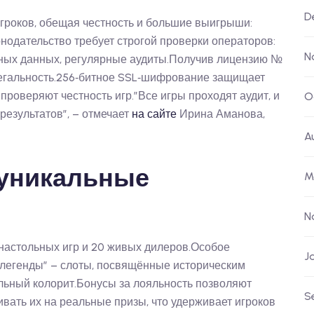
D
гроков, обещая честность и большие выигрыши:
онодательство требует строгой проверки операторов:
N
ных данных, регулярные аудиты.Получив лицензию №
легальность.256‑битное SSL‑шифрование защищает
роверяют честность игр.”Все игры проходят аудит, и
O
результатов”, – отмечает
на сайте
Ирина Аманова,
A
 уникальные
M
N
настольных игр и 20 живых дилеров.Особое
J
 легенды” – слоты, посвящённые историческим
ьный колорит.Бонусы за лояльность позволяют
S
вать их на реальные призы, что удерживает игроков