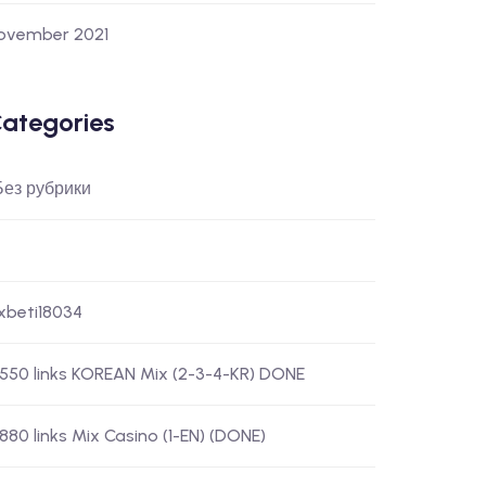
ovember 2021
ategories
 Без рубрики
-xbeti18034
) 550 links KOREAN Mix (2-3-4-KR) DONE
 880 links Mix Casino (1-EN) (DONE)