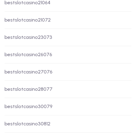
bestslotcasino21064
bestslotcasino21072
bestslotcasino23073
bestslotcasino26076
bestslotcasino27076
bestslotcasino28077
bestslotcasino30079
bestslotcasino30812