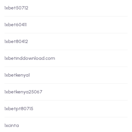
1xbet50712
1xbet60411
1xbet80412
1xbetinddownload.com
1xbetkenya1
1xbetkenya25067
1xbetpt80715
1xcinta