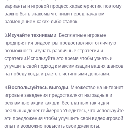
варианты и игровой процесс характеристик, поэтому
важно быть знакомым с ними перед началом
размещением каких-либо ставок.
3.
Изучайте техниками:
Бесплатные игровые
предприятия видеоигры предоставляют отличную
возможность изучать различные стратегии и
стратегии.Используйте это время чтобы узнать и
улучшить свой подход к максимизации ваших шансов
на победу когда играете с истинными деньгами.
4.
Воспользуйтесь выгоды:
Множество на интернет
игровые заведения предоставляют наградные и
рекламные акции как для бесплатных так и для
реальных денег геймеров.Убедитесь, что используйте
эти предложения чтобы улучшить свой видеоигровой
опыт и возможно повысить свои джекпоты.