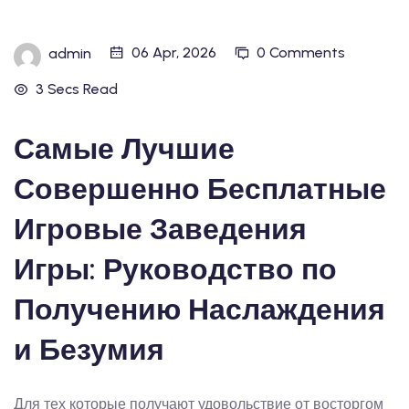
06 Apr, 2026
0 Comments
admin
3 Secs Read
Самые Лучшие
Совершенно Бесплатные
Игровые Заведения
Игры: Руководство по
Получению Наслаждения
и Безумия
Для тех которые получают удовольствие от восторгом