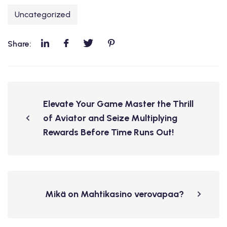
Uncategorized
Share:
Elevate Your Game Master the Thrill
of Aviator and Seize Multiplying
Rewards Before Time Runs Out!
Mikä on Mahtikasino verovapaa?