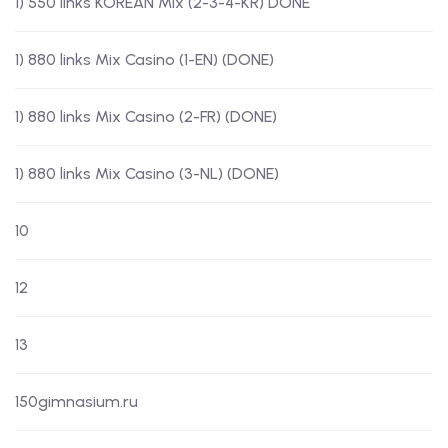
1) 550 links KOREAN Mix (2-3-4-KR) DONE
1) 880 links Mix Casino (1-EN) (DONE)
1) 880 links Mix Casino (2-FR) (DONE)
1) 880 links Mix Casino (3-NL) (DONE)
10
12
13
150gimnasium.ru