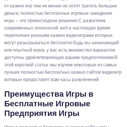
от казино игр тем не менее не хотят тратить большие
деньги, полностью бесплатные игровые заведения
игры – это превосходное решение.С развитием
современных технологий, веб в настоящее время
переполнен разными казино видеоиграми которые
могут разыгрываться бесплатно.Будь вы начинающий
или опытный игрок,
у вас есть множество вариантов
доступны удовлетворяющих вашим предпочтениям.В
этой короткой статье, мы изучим некоторые из самых
лучших полностью бесплатных казино сайтов видеоигр
которые предоставят вам часы развлечений.
Преимущества Игры в
Бесплатные Игровые
Предприятия Игры