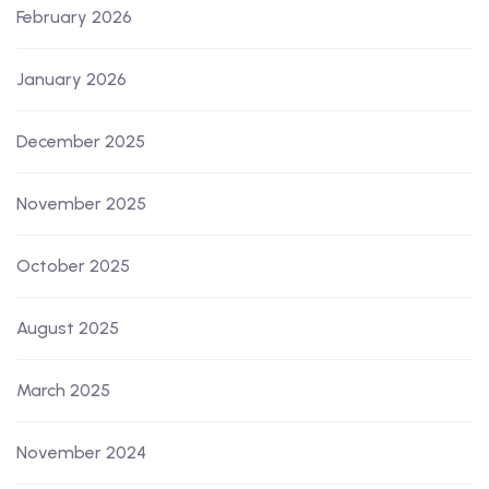
February 2026
January 2026
December 2025
November 2025
October 2025
August 2025
March 2025
November 2024