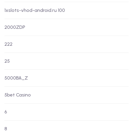
1xslots-vhod-android.ru 100
2000ZDP
222
25
5000BA_Z
5bet Casino
6
8