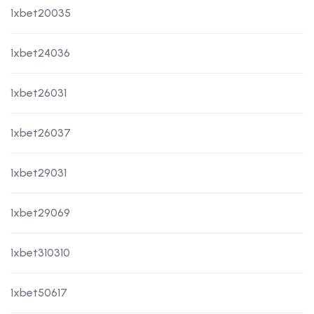
1xbet20035
1xbet24036
1xbet26031
1xbet26037
1xbet29031
1xbet29069
1xbet310310
1xbet50617