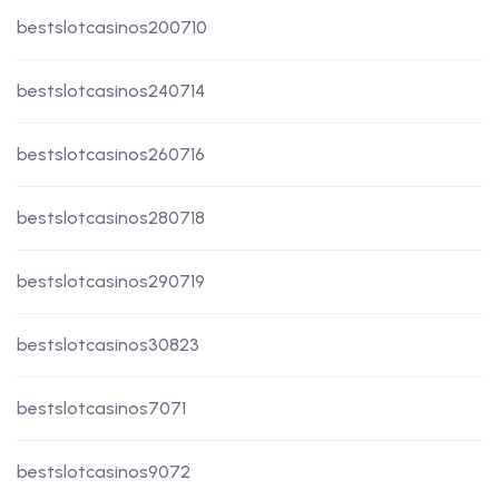
bestslotcasinos200710
bestslotcasinos240714
bestslotcasinos260716
bestslotcasinos280718
bestslotcasinos290719
bestslotcasinos30823
bestslotcasinos7071
bestslotcasinos9072