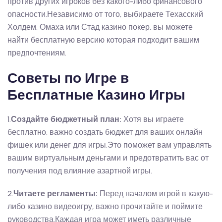
против других игроков без какого-либо финансового
опасности.Независимо от того, выбираете Техасский
Холдем, Омаха или Стад казино покер, вы можете
найти бесплатную версию которая подходит вашим
предпочтениям.
Советы по Игре в
Бесплатные Казино Игры
1.
Создайте бюджетный план:
Хотя вы играете
бесплатно, важно создать бюджет для ваших онлайн
фишек или денег для игры.Это поможет вам управлять
вашим виртуальным деньгами и предотвратить вас от
получения под влияние азартной игры.
2.
Читаете регламенты:
Перед началом игрой в какую-
либо казино видеоигру, важно прочитайте и поймите
руководства.Каждая игра может иметь различные