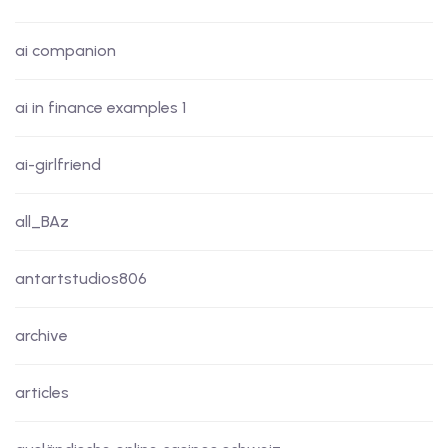
ai companion
ai in finance examples 1
ai-girlfriend
all_BAz
antartstudios806
archive
articles