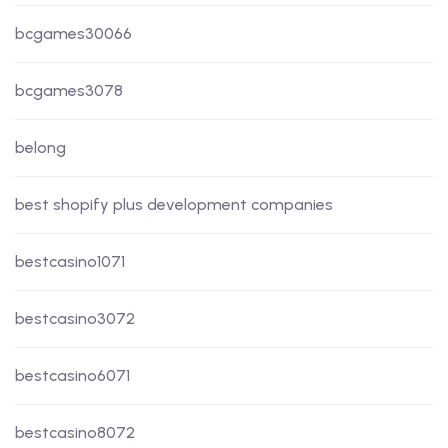
bcgames30066
bcgames3078
belong
best shopify plus development companies
bestcasino1071
bestcasino3072
bestcasino6071
bestcasino8072