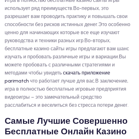
Игра в полностью бесплатные казино сайты игры
использует ряд преимуществ.Во-первых, это
разрешает вам проводить практику и повышать свои
способности без рисков истинных денег.Это особенно
ценно для начинающих которые все еще изучают
руководства и техники разных игр.Во-вторых,
бесплатные казино сайты игры предлагают вам шанс
изучать и пробовать различные игры и вариации.Вы
можете пробовать с различными стратегиями и
методами чтобы увидеть
скачать приложение
parimatch
что работает лучше для вас.В заключение,
игра в полностью бесплатные игровые предприятия
видеоигры – это замечательный средство
расслабиться и веселиться без стресса потери денег.
Самые Лучшие Совершенно
Бесплатные Онлайн Казино