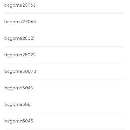
bcgame25063
bcgame27064
bcgame28021
bcgame28022
bcgame30073
bcgame3043
bcgame3061
bcgame5045